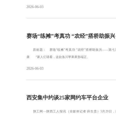
2026-06-03
赛场“练摊”考真功 “农经”搭桥助振兴
原标题： 赛场“练摊”考真功 “农经”搭桥助振兴——第七届全国农业行业职业技能大赛陕西省选拔赛见闻 本报全媒体记者 鲜
康 “家人们请看，这款洛川苹果果形端正、
2026-06-03
西安集中约谈25家网约车平台企业
陕工网—陕西工人报讯（全媒体记者 薛生贵）5月29日，