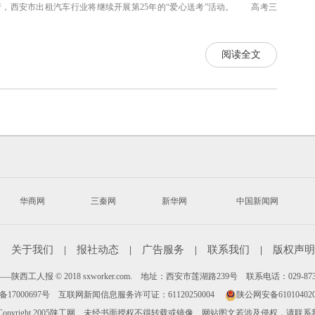
举行，西安市出租汽车行业将继续开展第25年的“爱心送考”活动。 高考三
阅读全文
华商网
三秦网
新华网
中国新闻网
|
关于我们
|
报社动态
|
广告服务
|
联系我们
|
版权声明
陕西工人报 © 2018 sxworker.com. 地址：西安市莲湖路239号 联系电话：029-87
备17000697号
互联网新闻信息服务许可证：61120250004
陕公网安备610104020
Copyright 2005陕工网 未经书面授权不得转载或镜像 网站图文若涉及侵权，请联