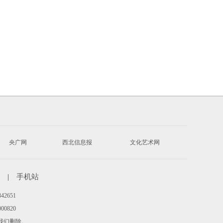
央广网
西北信息报
文化艺术网
|
手机站
342651
00820
系我们删除。