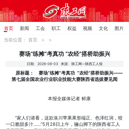
首页
新闻
工会
职工
权益
视频
文化
图片
当前位置：
首页
>
>
赛场“练摊”考真功 “农经”搭桥助振兴
日期:
2026-06-03
来源:
陕工网—陕西工人报
原标题： 赛场“练摊”考真功 “农经”搭桥助振兴——
第七届全国农业行业职业技能大赛陕西省选拔赛见闻
本报全媒体记者 鲜康
“家人们请看，这款洛川苹果果形端正、色泽红润，咬
一口脆甜多汁……”5月28日上午，骊山脚下的陕西省工人