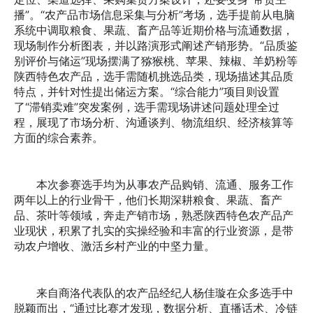
播”。“农产品市场信息采集与分析”考场，选手提前从电脑
系统中调取粮食、果蔬、畜产品等近期价格与流通数据，
现场制作分析图表，并以路演形式阐述产销形势。“品质鉴
别评价与储运”现场摆满了猕猴桃、苹果、辣椒、羊奶粉等
陕西特色农产品，选手需随机挑选品类，现场描述其品质
特点，并针对性提出储运方案。“综合能力”项目则设置
了“滞销卖难”突发案例，选手需现场讲述问题处理全过
程，展现了市场分析、沟通谈判、物流组织、经济核算等
方面的综合素养。
本次参赛选手均为从事农产品购销、流通、服务工作
两年以上的行业骨干，他们长期深耕粮食、果蔬、畜产
品、茶叶等领域，奔走产销市场，熟悉陕西特色农产品产
业现状，积累了扎实的实操经验和丰富的行业资源，是带
动农户增收、激活乡村产业的中坚力量。
来自商洛代表队的农产品经纪人杨佳璇在众多选手中
脱颖而出，“通过比赛才发现，数据分析、直播话术、冷链