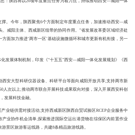
悉：陕西将以20项年度重点任务为着力点，持续推动西安—咸阳一体
撑。今年，陕西聚焦6个方面制定年度重点任务，加速推动西安—咸
领头、咸阳主体、西咸新区纽带的协同作用。”省发展改革委区域经济处
一方面加力推进‘两市一区’基础设施微循环和城市更新有机衔接，另一
发展体制机制，印发《“十五五”西安—咸阳一体化发展规划》《西
西安大型科研仪器设备、科研平台等面向咸阳开放共享;支持两市新
人50人次以上;推动两市联合开展科技成果双向对接，深入开展西安科创
策，发展科技金融。
业链供需对接活动;支持西咸新区陕西自贸试验区RCEP企业服务中
布产业协作机会清单;探索推进国际空运出港货物在综保区内前置作业
旅游景区旅游客运线路，共建8条精品旅游线路。