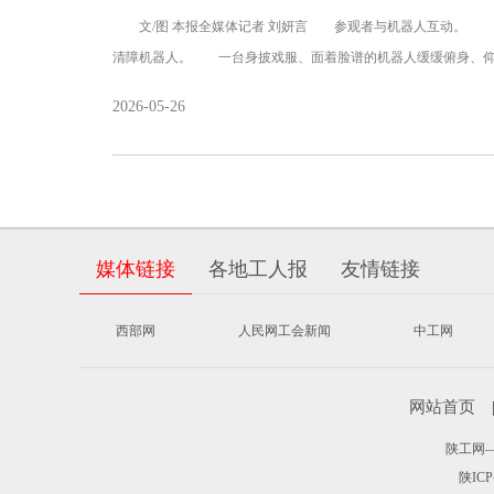
文/图 本报全媒体记者 刘妍言 参观者与机器人互动。 
清障机器人。 一台身披戏服、面着脸谱的机器人缓缓俯身、仰
2026-05-26
媒体链接
各地工人报
友情链接
西部网
人民网工会新闻
中工网
网站首页
陕工网——
陕ICP