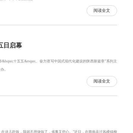
阅读全文
五日启幕
quo;十五五&rsquo;、奋力谱写中国式现代化建设的陕西新篇章”系列主
9日举办。
阅读全文
在这儿吃饭，我就不用做饭了，省事又舒心。”近日，在商南县过风楼镇柳