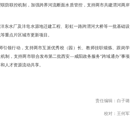
联防联控机制，加强跨界河流断面水质管控，支持两市共建渭河两岸
、沣东水厂及沣皂水源地迁建工程、彩虹一路跨渭河大桥等一批基础设
域等重点片区城市更新项目。
引领行动，支持两市互派优秀校（园）长、教师挂职锻炼、跟岗学
性机制，支持两市联合发布第二批西安—咸阳政务服务“跨域通办”事项
作和人才资源流动共享。
责任编辑：白子璐
校对：王何军