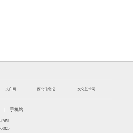
央广网
西北信息报
文化艺术网
|
手机站
342651
00820