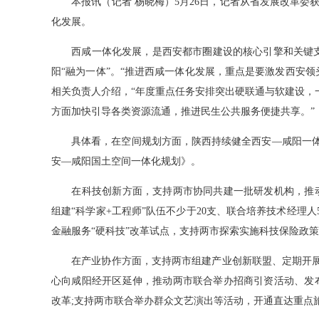
本报讯（记者 杨晓梅）5月26日，记者从省发展改革委获
化发展。
西咸一体化发展，是西安都市圈建设的核心引擎和关键支
阳“融为一体”。“推进西咸一体化发展，重点是要激发西安
相关负责人介绍，“年度重点任务安排突出硬联通与软建设，
方面加快引导各类资源流通，推进民生公共服务便捷共享。”
具体看，在空间规划方面，陕西持续健全西安—咸阳一体化
安—咸阳国土空间一体化规划》。
在科技创新方面，支持两市协同共建一批研发机构，推动
组建“科学家+工程师”队伍不少于20支、联合培养技术经理
金融服务“硬科技”改革试点，支持两市探索实施科技保险政
在产业协作方面，支持两市组建产业创新联盟、定期开展产
心向咸阳经开区延伸，推动两市联合举办招商引资活动、发
改革;支持两市联合举办群众文艺演出等活动，开通直达重点