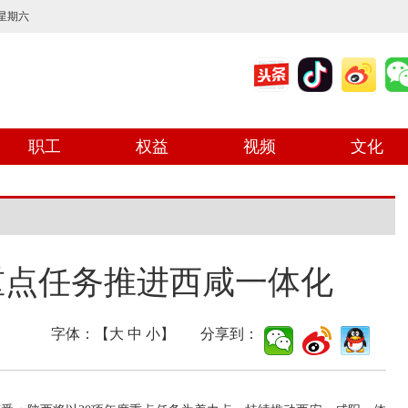
 星期六
职工
权益
视频
文化
重点任务推进西咸一体化
字体：【
大
中
小
】 分享到：