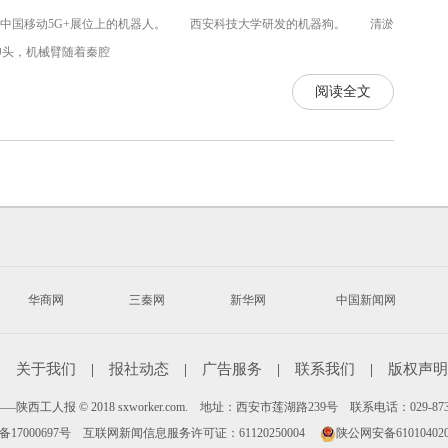
中国移动5G+展位上的机器人。 西安科技大学研发的机器狗。 清淤
头，机械臂随着秦腔
阅读全文
华商网
三秦网
新华网
中国新闻网
|
关于我们
|
报社动态
|
广告服务
|
联系我们
|
版权声明
陕西工人报 © 2018 sxworker.com. 地址：西安市莲湖路239号 联系电话：029-87
备17000697号
互联网新闻信息服务许可证：61120250004
陕公网安备610104020