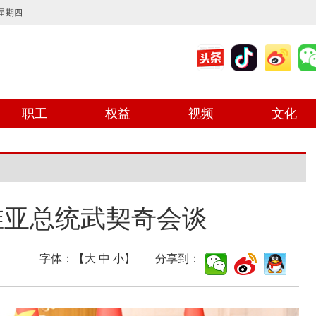
 星期四
职工
权益
视频
文化
维亚总统武契奇会谈
字体：【
大
中
小
】 分享到：