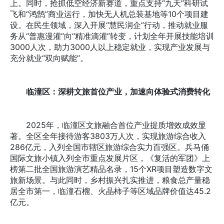
上。同时，抢抓低空经济新赛道，重点支持“九天”科研试
飞和“鸿鹄”商业运行，加快无人机总装基地等10个项目建
设。在民生领域，深入开展“慧民润企”行动，推动就业服
务从“普惠漫灌”向“精准滴灌”转变，计划全年开展技能培训
3000人次，助力3000人以上稳定就业，实现产业发展与
充分就业“双向赋能”。
临潼区：深耕文旅首位产业，加速向体验式消费转化
2025年，临潼区文旅融合首位产业提质增效成效显
著。全区全年接待游客3803万人次，实现旅游综合收入
286亿元，入列全国市辖区旅游综合实力百强区。兵马俑
国际文旅小镇入列全市重点发展片区，《复活的军团》上
榜第二批全国旅游演艺精品名录，15个XR项目塑造数字文
旅新场景。与此同时，乡村振兴扎实推进，粮食总产量稳
居全市第一，临潼石榴、火晶柿子等区域品牌价值达45.2
亿元。