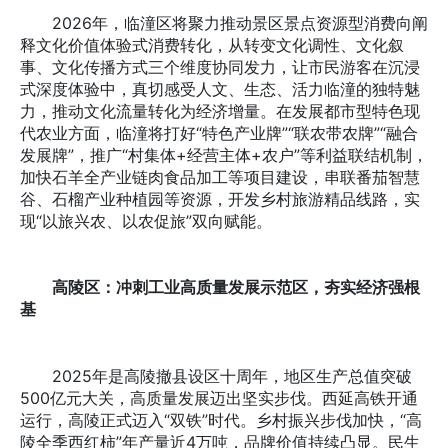
2026年，临潼区将聚力推动景区景点资源型消费向阐
释文化价值体验式消费转化，从转变文化调性、文化叙
事、文化传播方式三个维度协同发力，让市民游客在沉浸
式深度体验中，真切感受人文、生态、活力临潼的独特魅
力，推动文化流量转化为经济增量。在发展都市型特色现
代农业方面，临潼将打好“特色产业牌”“联农带农牌”“融合
发展牌”，推广“村集体+经营主体+农户”等利益联结机制，
加快石羊全产业链肉食品加工等项目建设，串联番茄智慧
谷、石榴产业种植园等资源，开发乡村旅游精品线路，实
现“以旅兴农、以农促旅”双向赋能。
高陵区：冲刺工业高质量发展示范区，夯实经济强根
基
2025年是高陵撤县设区十周年，地区生产总值突破
500亿元大关，高质量发展迈出坚实步伐。西延高铁开通
运行，高陵正式迈入“双铁”时代。乡村振兴步伐加快，“高
陵全季西红柿”年产量近4万吨，品牌价值持续凸显。民生