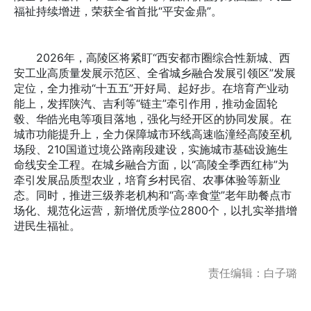
福祉持续增进，荣获全省首批“平安金鼎”。
2026年，高陵区将紧盯“西安都市圈综合性新城、西
安工业高质量发展示范区、全省城乡融合发展引领区”发展
定位，全力推动“十五五”开好局、起好步。在培育产业动
能上，发挥陕汽、吉利等“链主”牵引作用，推动金固轮
毂、华皓光电等项目落地，强化与经开区的协同发展。在
城市功能提升上，全力保障城市环线高速临潼经高陵至机
场段、210国道过境公路南段建设，实施城市基础设施生
命线安全工程。在城乡融合方面，以“高陵全季西红柿”为
牵引发展品质型农业，培育乡村民宿、农事体验等新业
态。同时，推进三级养老机构和“高·幸食堂”老年助餐点市
场化、规范化运营，新增优质学位2800个，以扎实举措增
进民生福祉。
责任编辑：白子璐