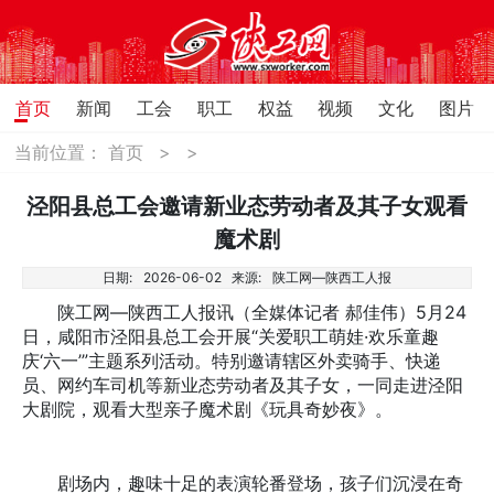
首页
新闻
工会
职工
权益
视频
文化
图片
当前位置：
首页
>
>
泾阳县总工会邀请新业态劳动者及其子女观看
魔术剧
日期:
2026-06-02
来源:
陕工网—陕西工人报
陕工网—陕西工人报讯（全媒体记者 郝佳伟）5月24
日，咸阳市泾阳县总工会开展“关爱职工萌娃·欢乐童趣
庆‘六一’”主题系列活动。特别邀请辖区外卖骑手、快递
员、网约车司机等新业态劳动者及其子女，一同走进泾阳
大剧院，观看大型亲子魔术剧《玩具奇妙夜》。
剧场内，趣味十足的表演轮番登场，孩子们沉浸在奇