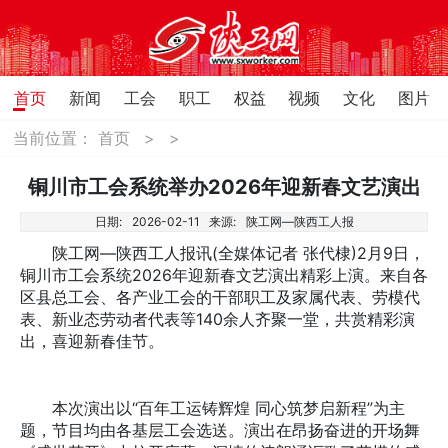
首页
新闻
工会
职工
权益
视频
文化
图片
当前位置：
首页
>
>
铜川市工会系统举办2026年迎新春文艺演出
日期:
2026-02-11
来源:
陕工网—陕西工人报
陕工网—陕西工人报讯(全媒体记者 张代棣)2月9日，
铜川市工会系统2026年迎新春文艺演出精彩上演。来自各
区县总工会、各产业工会的干部职工及家属代表、劳模代
表、新业态劳动者代表等140余人齐聚一堂，共赏精彩演
出，喜迎新春佳节。
本次演出以“百年工运铸辉煌 同心筑梦启新程”为主
题，节目均由各基层工会选送。演出在昂扬奋进的开场舞