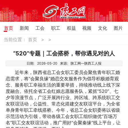
首页
新闻
工会
职工
权益
视频
文化
图片
当前位置：
首页
>
>
“520”专题｜工会搭桥，帮你遇见对的人
日期:
2026-05-20
来源:
陕工网—陕西工人报
近年来，陕西省总工会女职工委员会聚焦青年职工婚
恋需求，将“会聚良缘”婚恋交友服务作为倡导积极婚育观
念、服务职工幸福生活的重要举措，持续推动线上线下深
度融合。依托全省工会红娘志愿服务队，紧抓“520”、七
夕等浪漫节点，广泛开展跨行业、跨区域、跨系统职工交
友联谊活动，公益性、常态化搭建交友联谊平台，为全省
单身青年职工牵线搭桥。今年，省总工会女职委将以省级
示范活动为引领，带动各级工会女职工组织做优“百场万
名”职工交友联谊活动，推广用好“会聚秦缘”线上平台，让