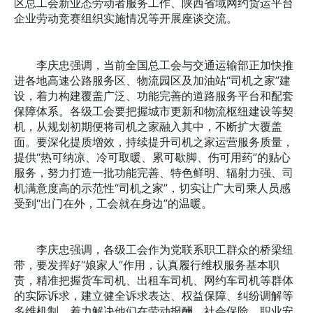
区总工会新业态劳动者服务工作、陕西省域网约货运平台
企业劳动竞赛组织实施情况等开展座谈交流。
李庆忠强调，当前全国总工会与交通运输部正加快推
进各地高速公路服务区、物流园区及加油站“司机之家”建
设，着力构建覆盖广泛、功能完善的道路服务平台和配套
保障体系。各级工会要把握城市更新和物流枢纽建设等契
机，从规划初期便将司机之家融入其中，不断扩大覆盖
面。要深化提质增效，持续提升司机之家运营服务质量，
提供“热可纳凉、冷可取暖、累可歇脚、伤可用药”的贴心
服务，努力打造一批功能完善、特色鲜明、辐射力强、司
机满意度高的示范性“司机之家”，切实让广大司乘人员感
受到“出门在外，工会就在身边”的温暖。
李庆忠强调，各级工会作为党联系职工群众的桥梁纽
带，要发挥好“娘家人”作用，认真履行维权服务基本职
责，精准把握货车司机、出租车司机、网约车司机等群体
的实际诉求，建立健全诉求表达、权益保障、纠纷调解等
多维机制，着力解决他们在劳动报酬、社会保险、职业安