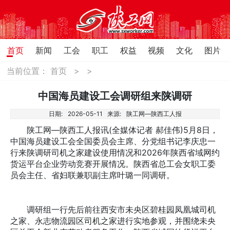
首页
新闻
工会
职工
权益
视频
文化
图片
当前位置：
首页
>
>
中国海员建设工会调研组来陕调研
日期:
2026-05-11
来源:
陕工网—陕西工人报
陕工网—陕西工人报讯(全媒体记者 郝佳伟)5月8日，
中国海员建设工会全国委员会主席、分党组书记李庆忠一
行来陕调研司机之家建设使用情况和2026年陕西省域网约
货运平台企业劳动竞赛开展情况。陕西省总工会女职工委
员会主任、省妇联兼职副主席叶璐一同调研。
调研组一行先后前往西安市未央区碧桂园凤凰城司机
之家、永志物流园区司机之家进行实地参观，并围绕未央