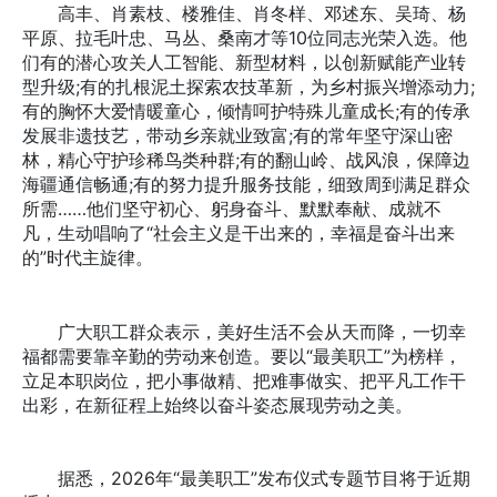
高丰、肖素枝、楼雅佳、肖冬样、邓述东、吴琦、杨
平原、拉毛叶忠、马丛、桑南才等10位同志光荣入选。他
们有的潜心攻关人工智能、新型材料，以创新赋能产业转
型升级;有的扎根泥土探索农技革新，为乡村振兴增添动力;
有的胸怀大爱情暖童心，倾情呵护特殊儿童成长;有的传承
发展非遗技艺，带动乡亲就业致富;有的常年坚守深山密
林，精心守护珍稀鸟类种群;有的翻山岭、战风浪，保障边
海疆通信畅通;有的努力提升服务技能，细致周到满足群众
所需……他们坚守初心、躬身奋斗、默默奉献、成就不
凡，生动唱响了“社会主义是干出来的，幸福是奋斗出来
的”时代主旋律。
广大职工群众表示，美好生活不会从天而降，一切幸
福都需要靠辛勤的劳动来创造。要以“最美职工”为榜样，
立足本职岗位，把小事做精、把难事做实、把平凡工作干
出彩，在新征程上始终以奋斗姿态展现劳动之美。
据悉，2026年“最美职工”发布仪式专题节目将于近期