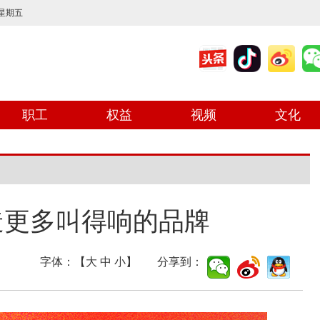
 星期五
职工
权益
视频
文化
造更多叫得响的品牌
字体：【
大
中
小
】 分享到：