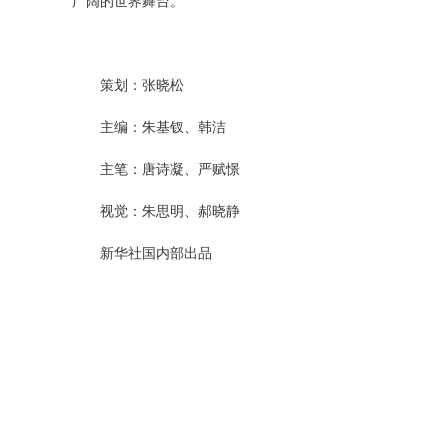
广阔的世界舞台。
策划：张晓松
主编：朱基钗、韩洁
主笔：唐诗凝、严赋憬
视觉：朱思明、郝晓静
新华社国内部出品