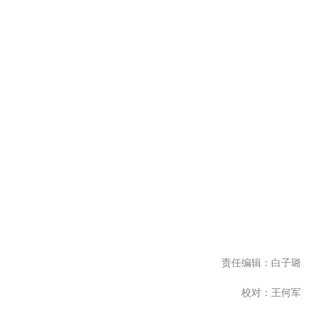
责任编辑：白子璐
校对：王何军