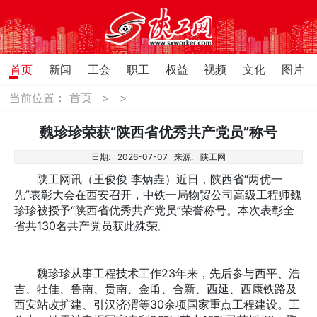
首页
新闻
工会
职工
权益
视频
文化
图片
当前位置：
首页
>
>
魏珍珍荣获“陕西省优秀共产党员”称号
日期:
2026-07-07
来源:
陕工网
陕工网讯（王俊俊 李炳垚）近日，陕西省“两优一
先”表彰大会在西安召开，中铁一局物贸公司高级工程师魏
珍珍被授予“陕西省优秀共产党员”荣誉称号。本次表彰全
省共130名共产党员获此殊荣。
魏珍珍从事工程技术工作23年来，先后参与西平、浩
吉、牡佳、鲁南、贵南、金甬、合新、西延、西康铁路及
西安站改扩建、引汉济渭等30余项国家重点工程建设。工