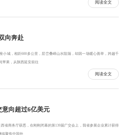
阅读全文
双向奔赴
城，相距600多公里，层峦叠嶂山水阻隔，却因一场暖心善举，跨越千
吨苹果，从陕西延安前往
阅读全文
交意向超过6亿美元
陕西省商务厅获悉，在刚刚闭幕的第139届广交会上，我省参展企业累计获得
继续聚焦中国外