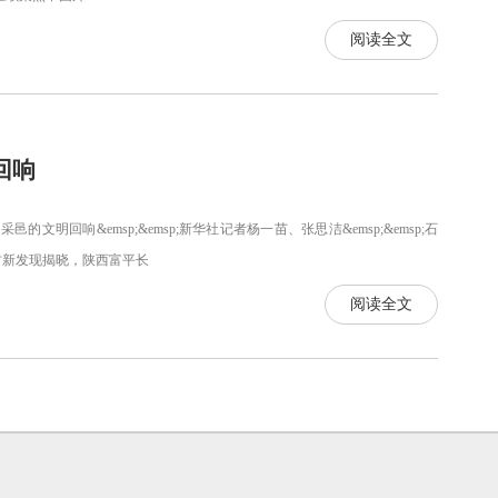
阅读全文
回响
邑的文明回响&emsp;&emsp;新华社记者杨一苗、张思洁&emsp;&emsp;石
古新发现揭晓，陕西富平长
阅读全文