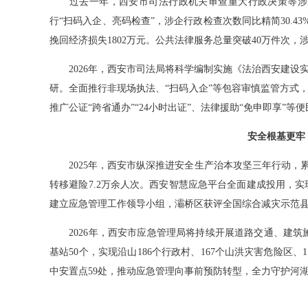
过去一年，西安市司法行政机关审查重大行政决策等涉法
行“扫码入企、亮码检查”，涉企行政检查次数同比精简30.43
挽回经济损失1802万元。公共法律服务总量突破40万件次，涉
2026年，西安市司法局将科学编制实施《法治西安建设实施方
研。全面推行非现场执法、“扫码入企”等包容审慎监管方式，严
推广公证“跨省通办”“24小时出证”、法律援助“免申即享”等
安全根基更牢
2025年，西安市纵深推进安全生产治本攻坚三年行动，累计
转移避险7.2万余人次。西安智慧应急平台全面建成投用，实
建立应急管理工作领导小组，灞桥区获评全国综合减灾示范
2026年，西安市应急管理局将持续开展道路交通、建筑施
基站50个，实现沿山186个行政村、167个山洪灾害危险区
中安置点59处，推动应急管理向事前预防转型，全力守护河