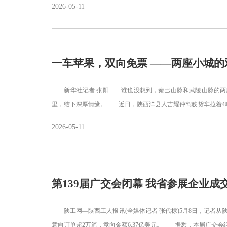
2026-05-11
一车苹果，双向免票 ——两座小城的
新华社记者 张阳 谁也没想到，秦巴山脉和武陵山脉的两座小
里，结下深厚情缘。 近日，陕西洋县人吉耀仲驾驶货车拉着4
2026-05-11
第139届广交会闭幕 我省参展企业成
陕工网—陕西工人报讯(全媒体记者 张代棣)5月8日，记者从
意向订单超2万笔，意向金额6.37亿美元。 据悉，本届广交会