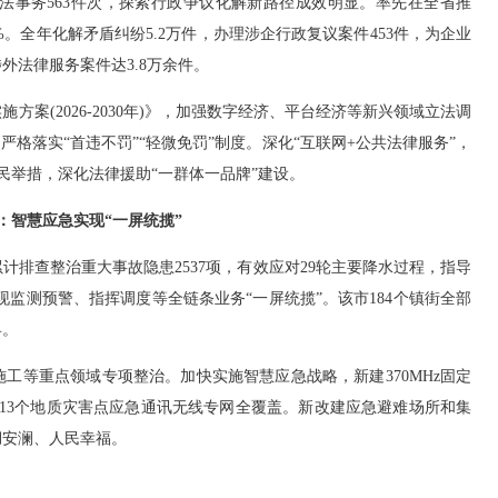
事务563件次，探索行政争议化解新路径成效明显。率先在全省推
%。全年化解矛盾纠纷5.2万件，办理涉企行政复议案件453件，为企业
外法律服务案件达3.8万余件。
案(2026-2030年)》，加强数字经济、平台经济等新兴领域立法调
格落实“首违不罚”“轻微免罚”制度。深化“互联网+公共法律服务”，
便民举措，深化法律援助“一群体一品牌”建设。
：智慧应急实现“一屏统揽”
排查整治重大事故隐患2537项，有效应对29轮主要降水过程，指导
现监测预警、指挥调度等全链条业务“一屏统揽”。该市184个镇街全部
县。
工等重点领域专项整治。加快实施智慧应急战略，新建370MHz固定
、113个地质灾害点应急通讯无线专网全覆盖。新改建应急避难场所和集
湖安澜、人民幸福。