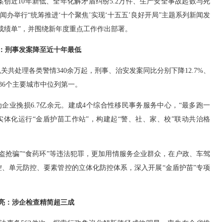
案创近10年新低、全年化解矛盾纠纷5.2万件、生产安全事故起数与死
闻办举行“统筹推进‘十个聚焦’实现‘十五五’良好开局”主题系列新闻发
“成绩单”，并围绕新年度重点工作作出部署。
：刑事发案降至近十年最低
共处理各类警情340余万起，刑事、治安发案同比分别下降12.7%、
36个主要城市中位列第一。
业挽损6.7亿余元。建成4个综合性移民事务服务中心，“最多跑一
所实体化运行“金盾护苗工作站”，构建起“警、社、家、校”联动共治格
盗抢骗”“食药环”等违法犯罪，更加用情服务企业群众，在户政、车驾
、单元防控、要素管控的立体化防控体系，深入开展“金盾护苗”专项
亮：涉企检查精简超三成