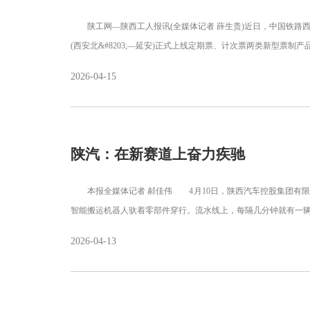
陕工网—陕西工人报讯(全媒体记者 薛生贵)近日，中国铁路西
(西安北&#8203;—延安)正式上线定期票、计次票两类新型票制产
2026-04-15
陕汽：在新赛道上奋力疾驰
本报全媒体记者 郝佳伟 4月10日，陕西汽车控股集团有限公
智能搬运机器人驮着零部件穿行。流水线上，每隔几分钟就有一
2026-04-13