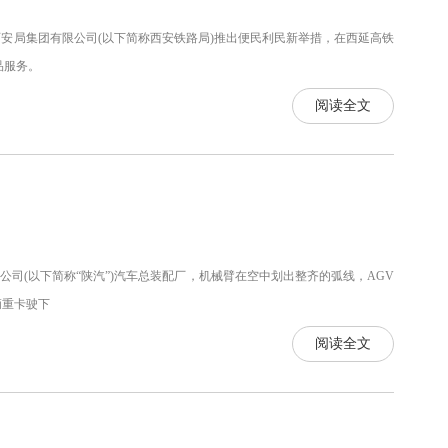
安局集团有限公司(以下简称西安铁路局)推出便民利民新举措，在西延高铁
品服务。
阅读全文
司(以下简称“陕汽”)汽车总装配厂，机械臂在空中划出整齐的弧线，AGV
辆重卡驶下
阅读全文