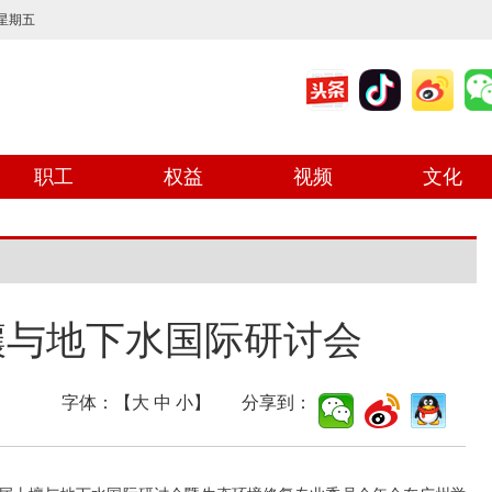
 星期五
职工
权益
视频
文化
壤与地下水国际研讨会
字体：【
大
中
小
】 分享到：