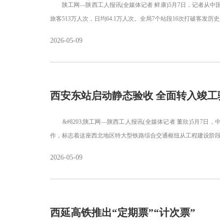
陕工网—陕西工人报讯(全媒体记者 鲜康)5月7日，记者从中
旅客513万人次，日均64.1万人次。全局7个站段16次打破客发历
2026-05-09
西安东站启动静态验收 全面转入竣工
&#8203;陕工网—陕西工人报讯(全媒体记者 董欣)5月7
作，标志着这座西北地区特大型铁路综合交通枢纽从工程建设阶
2026-05-09
西延高铁推出“定期票”“计次票”