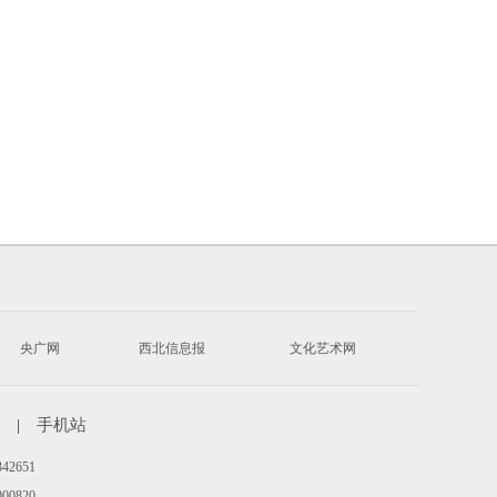
央广网
西北信息报
文化艺术网
|
手机站
342651
00820