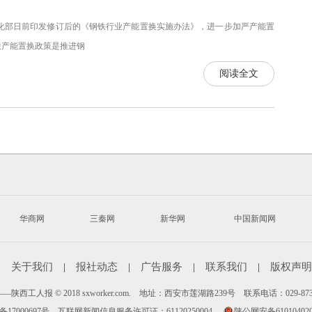
息化部日前印发修订后的《钢铁行业产能置换实施办法》，进一步加严产能置
产能置换政策是推进钢
阅读全文
华商网
三秦网
新华网
中国新闻网
|
关于我们
|
报社动态
|
广告服务
|
联系我们
|
版权声明
陕西工人报 © 2018 sxworker.com. 地址：西安市莲湖路239号 联系电话：029-87
备17000697号
互联网新闻信息服务许可证：61120250004
陕公网安备610104020