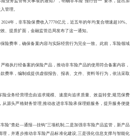
险业务监管有关事项的通知》，明确非车险“报行合一”要求，提出加
收入管理。
4年，非车险保费收入7770亿元，近五年的年均复合增速超10%。
增效、提质扩面，金融监管总局发布了这一通知。
保险费率，确保备案内容与实际经营行为完全一致。此前，车险领域
严格执行经备案的保险产品，推动非车险产品的使用符合备案内容，
条款费率，编制或提供虚假报告、报表、文件、资料等行为，依法采取
险业务经营理念由追求规模、速度向追求质量、效益转变;规范保费
，从源头严格财务管理;推动改进非车险承保理赔服务，提升服务便捷
险“查处—通报—挂钩”三项机制;二是加强非车险产品监管，新产品
清理，并逐步推动非车险产品标准化建设;三是强化信息支撑与智能化