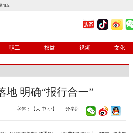
 星期五
职工
权益
视频
文化
地 明确“报行合一”
字体：【
大
中
小
】 分享到：