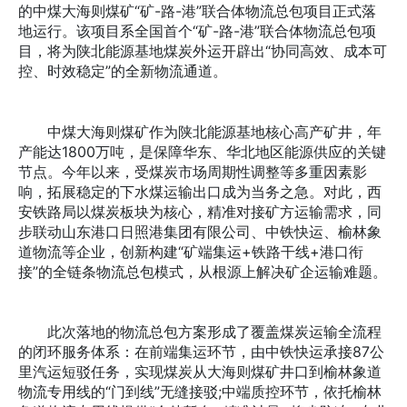
的中煤大海则煤矿“矿-路-港”联合体物流总包项目正式落
地运行。该项目系全国首个“矿-路-港”联合体物流总包项
目，将为陕北能源基地煤炭外运开辟出“协同高效、成本可
控、时效稳定”的全新物流通道。
中煤大海则煤矿作为陕北能源基地核心高产矿井，年
产能达1800万吨，是保障华东、华北地区能源供应的关键
节点。今年以来，受煤炭市场周期性调整等多重因素影
响，拓展稳定的下水煤运输出口成为当务之急。对此，西
安铁路局以煤炭板块为核心，精准对接矿方运输需求，同
步联动山东港口日照港集团有限公司、中铁快运、榆林象
道物流等企业，创新构建“矿端集运+铁路干线+港口衔
接”的全链条物流总包模式，从根源上解决矿企运输难题。
此次落地的物流总包方案形成了覆盖煤炭运输全流程
的闭环服务体系：在前端集运环节，由中铁快运承接87公
里汽运短驳任务，实现煤炭从大海则煤矿井口到榆林象道
物流专用线的“门到线”无缝接驳;中端质控环节，依托榆林