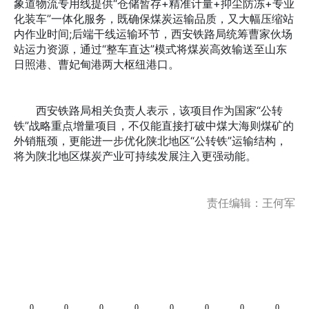
象道物流专用线提供“仓储暂存+精准计量+抑尘防冻+专业
化装车”一体化服务，既确保煤炭运输品质，又大幅压缩站
内作业时间;后端干线运输环节，西安铁路局统筹曹家伙场
站运力资源，通过“整车直达”模式将煤炭高效输送至山东
日照港、曹妃甸港两大枢纽港口。
西安铁路局相关负责人表示，该项目作为国家“公转
铁”战略重点增量项目，不仅能直接打破中煤大海则煤矿的
外销瓶颈，更能进一步优化陕北地区“公转铁”运输结构，
将为陕北地区煤炭产业可持续发展注入更强动能。
责任编辑：王何军