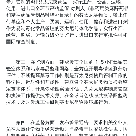
录》管制的4种芬太尼类药品，实行生产、经营、运输、
使用、进出口全环节严格监管;对列入《非药用类麻醉药品
和精神药品管制品种增补目录》的芬太尼类物质，禁止任
何单位和个人生产、买卖、运输、使用、储存和进出口;对
作为易制毒化学品管理的芬太尼前体化学品，实行生产、
经营、购买、运输分级分类监管，进出口实行审批许可和
国际核查制度。
第三，在监测方面，建成覆盖全国的“1+5+N”毒品实
验室体系和污水毒品监测网络，全方位开展毒情监测分析
评估，不断提高禁毒工作特别是芬太尼类物质管制工作的
科学性、针对性和前瞻性。建立健全芬太尼类物质检验鉴
定技术体系，开展依赖性实验评估，为芬太尼类物质管控
和执法工作提供技术支撑。在全球首创核磁共振谱图监测
技术，及时发现非法研制芬太尼类物质犯罪行为。
第四，在监督方面，发布警示通告，要求相关企业人
员在从事化学物质经营活动时严格遵守国家法律法规，防
范制贩走私麻醉药品和精神药品、制毒物品违法犯罪。组