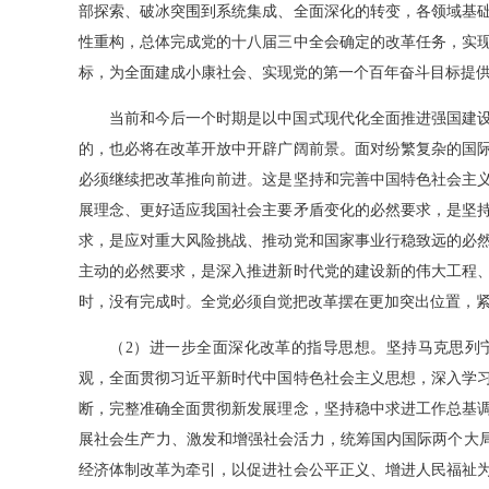
部探索、破冰突围到系统集成、全面深化的转变，各领域基
性重构，总体完成党的十八届三中全会确定的改革任务，实
标，为全面建成小康社会、实现党的第一个百年奋斗目标提
当前和今后一个时期是以中国式现代化全面推进强国建设
的，也必将在改革开放中开辟广阔前景。面对纷繁复杂的国
必须继续把改革推向前进。这是坚持和完善中国特色社会主
展理念、更好适应我国社会主要矛盾变化的必然要求，是坚
求，是应对重大风险挑战、推动党和国家事业行稳致远的必
主动的必然要求，是深入推进新时代党的建设新的伟大工程
时，没有完成时。全党必须自觉把改革摆在更加突出位置，
（2）进一步全面深化改革的指导思想。坚持马克思列宁
观，全面贯彻习近平新时代中国特色社会主义思想，深入学
断，完整准确全面贯彻新发展理念，坚持稳中求进工作总基
展社会生产力、激发和增强社会活力，统筹国内国际两个大局
经济体制改革为牵引，以促进社会公平正义、增进人民福祉