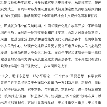
础性制度框架基本建立，许多领域实现历史性变革、系统性重塑、整体
现到党成立一百周年时各方面制度更加成熟更加定型取得明显成效的目
供有力制度保障，推动我国迈上全面建设社会主义现代化国家新征程。
、民族复兴伟业的关键时期。中国式现代化是在改革开放中不断推进
际国内形势，面对新一轮科技革命和产业变革，面对人民群众新期待，
义制度、推进国家治理体系和治理能力现代化的必然要求，是贯彻新发
持以人民为中心、让现代化建设成果更多更公平惠及全体人民的必然要
然要求，是推动构建人类命运共同体、在百年变局加速演进中赢得战略
、建设更加坚强有力的马克思主义政党的必然要求。改革开放只有进行
紧紧围绕推进中国式现代化进一步全面深化改革。
主义、毛泽东思想、邓小平理论、“三个代表”重要思想、科学发展
习贯彻习近平总书记关于全面深化改革的一系列新思想、新观点、新论
调，坚持解放思想、实事求是、与时俱进、求真务实，进一步解放和发
，统筹推进“五位一体”总体布局，协调推进“四个全面”战略布局，以
为出发点和落脚点，更加注重系统集成，更加注重突出重点，更加注重