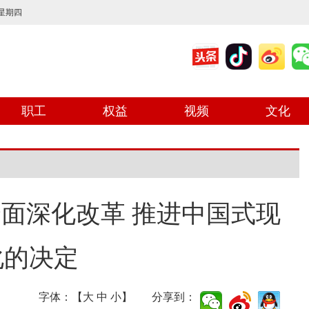
 星期四
职工
权益
视频
文化
面深化改革 推进中国式现
化的决定
字体：【
大
中
小
】 分享到：