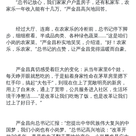
“总书记放心，我们家家户户盖房子，还有私家车，农
家乐一年收入能有十几万。”严金昌高兴地回答。
经过大厅、连廊，在农家乐的冷柜前，总书记停下脚
步，细细察看。半成品肉类、各种绿色蔬菜……“这是咱们
小岗的农家菜。”严金昌朴实地笑笑，介绍道。“好！农家
乐，乐农家。”总书记的点赞，让严金昌觉得温暖而自豪。
严金昌真切感受着巨大的变化：从当年家里6个娃，
每天睁开眼就愁吃的，于是贴着身家性命在茅草房里摁下
红手印，搞起“大包干”，到现在住上了宽敞明亮的新房，
用上了自来水，通上了宽带，公共服务进入社区，生活环
境干净整洁……“是改革让我们吃饱了饭，也是改革让我们
过上了好日子。”
严金昌向总书记汇报：“您提出中华民族伟大复兴的中
国梦，我们小岗也有小岗梦。”总书记高兴地说：“改革开