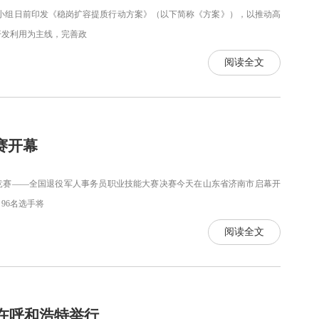
组日前印发《稳岗扩容提质行动方案》（以下简称《方案》），以推动高
开发利用为主线，完善政
阅读全文
赛开幕
竞赛——全国退役军人事务员职业技能大赛决赛今天在山东省济南市启幕开
96名选手将
阅读全文
动在呼和浩特举行