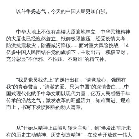
以斗争扬志气，今天的中国人民更加自强。
中华大地上不仅有高楼大厦遍地林立，中华民族精神
的大厦也已经巍然耸立。抵御极限施压，经受疫情大考，
防洪抗震救灾，除霾减污降碳……面对重大风险挑战，14
亿多中国人民团结在党的旗帜下，主动出击，积极应对，
充分彰显“不信邪、不怕压、不避难”的精气神。
“我是党员我先上”的逆行出征，“请党放心、强国有
我”的青春誓言，“清澈的爱、只为中国”的深情告白……中
国式现代化赋予中华文明以现代力量，亿万人民感悟千年
传承的浩然之气，激发改革的旺盛活力，知难而进、迎难
而上，书写下发愤图强的动人篇章。
从“开始从精神上由被动转为主动”，到“焕发出前所未
有的历史主动精神、历史创造精神”，在改革开放这一伟大