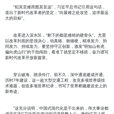
“犯其至难而图其至远”，习近平总书记引用这句话，
道出了新时代改革者的坚定：“向最难之处攻坚，追求最远
大的目标”。
改革进入深水区，“剩下的都是难啃的硬骨头”。尤需
以改革到底的坚强决心，动真格、敢碰硬，精准发力、协
同发力、持续发力。要坚持守正创新，激发“明知山有虎、
偏向虎山行”的干劲闯劲，看准了就坚定不移抓，奋力谱写
新时代改革开放新篇章。
穿云破海、踏浪伶仃。前不久，深中通道建成开通。
历时7年建设，这一超大型交通工程，攻克多项世界级技
术难题，创造多项世界纪录，书写了世界桥隧建设史上的
新奇迹。
“这充分说明，中国式现代化是干出来的，伟大事业都
成于实干!”习近平总书记的话语鼓舞人心，激励亿万人民