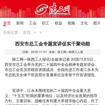
首页
新闻
工会
职工
权益
视频
文化
图片
当前位置：
首页
>
>
西安市总工会专题宣讲促实干聚动能
日期:
2025-11-07
来源:
陕工网—陕西工人报
陕工网—陕西工人报讯(全媒体记者 刘强)11月5日，
西安市总工会举办党的二十届四中全会精神专题宣讲会。
市总工会党员劳模宣讲团成员、全国先进工作者江永木为
市总机关全体干部及部分直属单位业务骨干作宣讲报告。
宣讲中，江永木围绕党的二十届四中全会重大意
义、“十五五”时期的重要地位，以及经济社会发展的指导
方针、主要目标、战略任务和重大举措等核心内容，作了