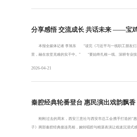
分享感悟 交流成长 共话未来 ——
本报全媒体记者 李旭东 “读完《习近平与一线职工朋友们》
里，融在攻坚克难的实干中。” “要始终扎根一线、深耕专业技
2026-04-21
秦腔经典轮番登台 惠民演出戏韵飘香
刚刚过去的周末，西安三意社与西安市总工会携手打造的“惠风
子》两部秦腔经典接连亮相，婉转唱腔与精湛表演让戏迷沉浸式