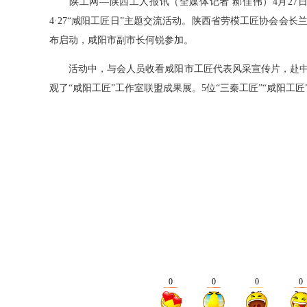
陕工网—陕西工人报讯（全媒体记者 郝佳伟）4月27
4·27“咸阳工匠日”主题交流活动。陕西省劳模工匠协会会
布启动，咸阳市副市长何锐参加。
活动中，与会人员收看咸阳市工匠代表风采宣传片，赴中
观了“咸阳工匠”工作室联盟成果展。5位“三秦工匠”“咸阳工匠