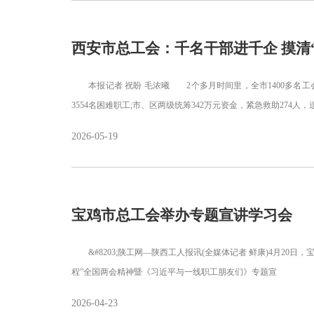
西安市总工会：千名干部进千企 摸清
本报记者 祝盼 毛浓曦 2个多月时间里，全市1400多名工会
3554名困难职工;市、区两级统筹342万元资金，紧急救助274人
2026-05-19
宝鸡市总工会举办专题宣讲学习会
&#8203;陕工网—陕西工人报讯(全媒体记者 鲜康)4月20日，
程”全国两会精神暨《习近平与一线职工朋友们》专题宣
2026-04-23