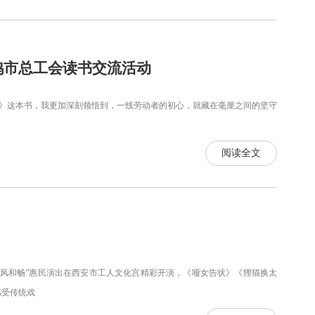
宝鸡市总工会读书交流活动
这本书，我更加深刻领悟到，一线劳动者的初心，就藏在毫厘之间的坚守
阅读全文
和畅”惠民演出在西安市工人文化宫精彩开演，《哑女告状》《狸猫换太
感受传统戏