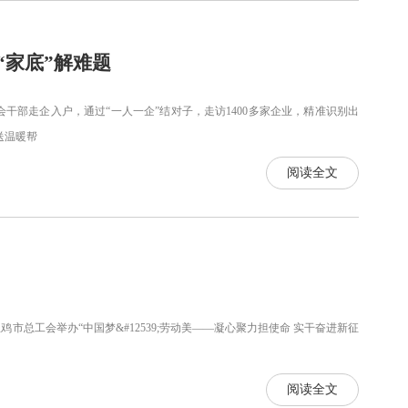
“家底”解难题
干部走企入户，通过“一人一企”结对子，走访1400多家企业，精准识别出
，送温暖帮
阅读全文
宝鸡市总工会举办“中国梦&#12539;劳动美——凝心聚力担使命 实干奋进新征
阅读全文