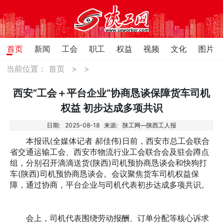
首页
新闻
工会
职工
权益
视频
文化
图片
当前位置：
首页
>
>
西安“工会＋平台企业”协商恳谈保障货车司机
权益 初步达成多项共识
日期:
2025-08-18
来源:
陕工网—陕西工人报
本报讯(全媒体记者 郝佳伟)日前，西安市总工会联合
省交通运输工会、西安市物流行业工会联合会及驻会蹲点
组，分别召开滴滴送货(陕西)司机预协商恳谈会和快狗打
车(陕西)司机预协商恳谈会。会议聚焦货车司机权益保
障，通过协商，平台企业与司机代表初步达成多项共识。
会上，司机代表围绕劳动报酬、订单分配等核心诉求