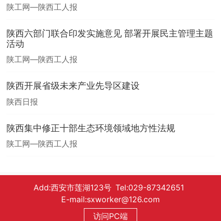
陕工网—陕西工人报
陕西六部门联合印发实施意见 部署开展民主管理主题
活动
陕工网—陕西工人报
陕西开展省级未来产业先导区建设
陕西日报
陕西集中修正十部生态环境领域地方性法规
陕工网—陕西工人报
Add:西安市莲湖123号 Tel:029-87342651
E-mail:sxworker@126.com
访问PC端