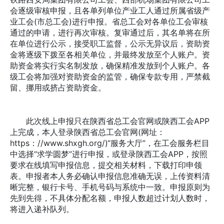
会逐级审核申报，且各单列单位产业工人通过所属省级产
业工会(市总工会)进行申报。省总工会对各单位工会审核
通过的申请，进行再次审核。复审通过后，其名单将在所
在单位进行公示，接受职工监督，公示无异议后，资助资
金将逐级下拨至各相关单位，并最终发放至个人账户。资
助资金将实行实名制发放，确保精准发放到个人账户。各
级工会将加强对资助资金的监管，确保专款专用，严禁截
留、挪用或挤占资助资金。
此次线上申报只在陕西省总工会官网或陕西工会APP
上完成，本人登录陕西省总工会官网(网址：
https：//www.shxgh.org/)“服务大厅”，在工会服务栏目
中选择“求学圆梦”进行申报，或登录陕西工会APP，按照
要求在线填写申报信息，提交相关材料，下载打印申领
表。申报者本人务必确认申报信息准确无误，上传资料清
晰完整，银行卡号、手机号码与系统中一致。申报原则为
先到先得，不具体分配名额，申报人数超过计划人数时，
将进入递补队列。