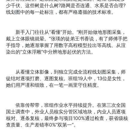
少千伏、这些树是什么树?路网是否连通、水系是否合理?
线划图中的每一处标注，都有严格遵循的技术标准。
新手入门往往从“看懂”开始。“刚开始做地形图采集，
戴上立体眼镜就晕。”张瑛的徒弟王书香说，有了师傅手把
手指导，她逐渐掌握了用数字高程模型拉出等高线、从渲
染出的“立体浮雕”中分辨地形起伏的方法。
从看懂立体影像，到独立完成全流程线划图采集，师
徒结对逐项打磨、逐图复核。班组19人中，13位是女性，
她们用严谨和细致，在一笔一画里守住精度。
依靠传帮带，班组作业水平持续提升。在第三次全国
国土调查中，外业人员核实分管区域地块，内业人员逐项
核对、逐条复核，最终参与项目100%通过检查，获省级核
查质量、生产差错率0%“双第一”。