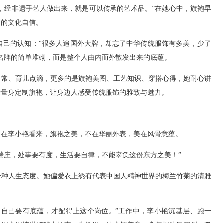
，经非遗手艺人做出来，就是可以传承的艺术品。”在她心中，旗袍早
里的文化自信。
自己的认知：“很多人追国外大牌，却忘了中华传统服饰有多美，少了
名牌的简单堆砌，而是整个人由内而外散发出来的底蕴。
日常、育儿点滴，更多的是旗袍美图、工艺知识、穿搭心得，她耐心讲
亲量身定制旗袍，让身边人感受传统服饰的雅致与魅力。
。在李小艳看来，旗袍之美，不在华丽外表，美在风骨意蕴。
端庄，处事要有度，生活要自律，不能辜负这份东方之美！”
一种人生态度。她偏爱衣上绣有代表中国人精神世界的梅兰竹菊的清雅
。自己要有底蕴，才配得上这个岗位。”工作中，李小艳沉基层、跑一