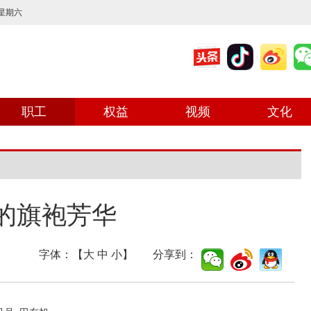
 星期六
职工
权益
视频
文化
的旗袍芳华
字体：【
大
中
小
】 分享到：