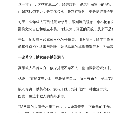
丝一寸金’，这些古法工艺、经典纹样，是老祖宗留下的瑰宝
已超越服饰本身，是文化传承，是精神寄托，更是刻进骨子
对于一些年轻人盲目追逐奢侈品、跟潮流的现象，李小艳有
那份文化自信和独立审美。”她认为，真正的高级，从来不是
于是，她默默当起旗袍文化的传播者。朋友圈里，除了工作
解每件旗袍的故事与韵味；她把珍藏的旗袍赠送亲友，为母
一袭芳华：以衣修身以美润心
高领教人昂首立身，修身提醒不卑不亢，盘扣藏着规矩分寸
她说：“旗袍穿在身上，就是提醒自己：做人有涵养，举止要
以衣修身，以美润心。旗袍于她，渐渐化作一种生活方式、
图案，更追求做人的内外兼修。
“我从事的是宣传思想工作，是弘扬真善美、正能量的工作