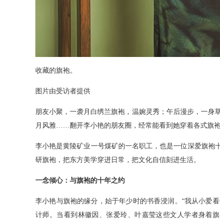
收藏的旗袍。
图片由受访者提供
朋友小聚，一袭月白绣兰旗袍，温婉灵秀；午后漫步，一身
月风雅……翻开李小艳的朋友圈，经常能看到她穿着各式旗
李小艳是黄陵矿业一号煤矿的一名职工，也是一位深爱旗袍十
研旗袍，把东方美学穿进日常，把文化自信刻进生活。
一念倾心：与旗袍的十年之约
李小艳与旗袍的缘分，始于年少时的书香浸润。“我从小爱
计师。当看到林徽因、张爱玲、叶嘉莹这些文人学者身着旗