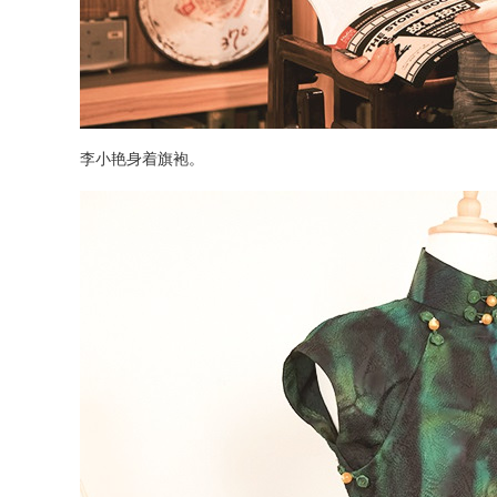
李小艳身着旗袍。