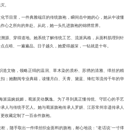
熄灭。
文化节目里，一件典雅端庄的传统旗袍，瞬间击中她的心，她从中读懂
化作心之所向的奔赴。从此，她一头扎进旗袍的锦绣世界。
根溯源、穿得道地。她系统了解传统工艺、流派风格，从面料肌理到针
一点点啃、一遍遍品。日子越久，她爱得越深，一钻就是十年。
织造文物，领略正绢的温润、草木染的质朴、苏绣的清雅、缂丝的精
盘扣；她翻阅专业典籍，读懂月白、天青、黛蓝、绛红等流传千年的华
海派温婉妩媚，蜀派灵动飘逸。为了寻到真正懂传统、守匠心的手艺
传承人与传统手艺人。她与蜀派旗袍传承人罗妍、江苏常州非遗传承人
，更收藏定制了一百余件旗袍。
柜，随手取出一件缂丝织金面料的旗袍，耐心地说：“老话说‘一寸缂