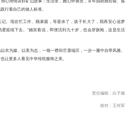
，用心用情讲好矿山故事；生活里，她心怀善意，常年捐助唇腭裂、孤
地践行着自己的做人标准。
忘记。现在忙工作、顾家庭，等退休了，孩子长大了，我再安心追梦
热爱延续下去。”她笑着说，即便活到九十岁，也会穿旗袍，这是生活
艳以衣为媒、以美为志，一领一襟间尽显端庄，一步一履中自带风雅。
，也让更多人看见中华传统服饰之美。
责任编辑：白子璐
校对：王何军