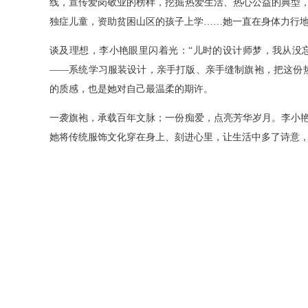
线，宣传爱岗敬业的榜样，挖掘热爱生活、热心公益的典型
独症儿童，资助贫困山区的孩子上学……她一直在身体力行
谈及理想，李小艳眼里闪着光：“儿时的设计师梦，我从没
——系统学习服装设计，亲手打版、亲手缝制旗袍，把这份
的质感，也是她对自己最温柔的期许。
一袭旗袍，承载百年文脉；一份痴爱，点亮芳华岁月。李小
她将传统服饰文化穿在身上、刻进心里，让生活中多了诗意