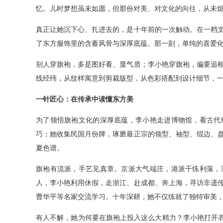
忆。儿时梦想虽未如愿，但那份对美、对文化的向往，从未
真正让她沉下心、扎进去的，是十年前的一次触动。在一档
了东方服饰里的含蓄风骨与深厚底蕴。那一刻，单纯的喜爱
别人穿旗袍，多是图好看、显气质；李小艳穿旗袍，偏要追
线经纬，从纹样寓意到剪裁版型，从色彩搭配到设计细节，
一针匠心：在传承中读懂东方美
为了领悟旗袍文化的深厚底蕴，李小艳走进博物馆，看古代
巧；她收集民国月份牌，琢磨最正宗的领型、袖型、绲边、
夏色谱。
旗袍有流派，手艺见真章。京派大气端庄，港派干练利落，
人，李小艳利用休假，走浙江、赴成都、奔上海，寻访非遗
曹华平等名家交流学习。十年深耕，她不仅练就了独特审美
有人不解，她为何要在旗袍上投入这么大精力？李小艳打开衣