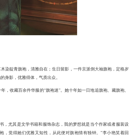
草木染靛青旗袍，清雅自在；生日留影，一件京派倒大袖旗袍，定格岁
袍的身影，优雅得体，气质出众。
年，收藏百余件华服的“旗袍迷”。她十年如一日地追旗袍、藏旗袍、
看书，尤其是文学书籍和服饰杂志，我的梦想就是当个作家或者服装设
袍，觉得她们优雅又知性，从此便对旗袍情有独钟。”李小艳笑着回