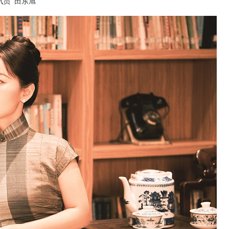
讯员 田东旭