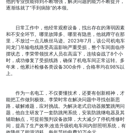
他的专业技能得到不断增强，解决问题的能力不断提升，
逐渐练就了“手到病除”的本领。
日常工作中，他经常观察设备，找出存在的薄弱因素
和不安全环节。哪里故障多、哪里有隐患，他就蹲守在那
里，不放过一点儿蛛丝马迹。2023年7月，该公司机电车
间龙门吊输电线路受高温影响严重受损，整个车间面临停
摆状态，李荣带领技术人员在高温下，连续奋战了8个小
时，成功修复了受损线路，确保了机电车间正常运转。多
年来，他累计检修各类设备300余件，合格率均在98%以
上。
作为一名电工，不仅要懂技术，还要有创新精神，才
能把工作做到极致。李荣时常在解决问题中寻找创新思
路，破解难题，应对挑战。为解决老式启动器频繁跳闸问
题，他自主研发了一套防跳闸系统，安装防跳继电器及其
辅助触点，可提前预判设备故障，大大减少了停机维修时
间，提高了生产效率;改造升级机电车间内部照明系统，有
效降低了能源消耗，每年节约电费10万余元。