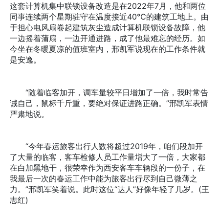
这套计算机集中联锁设备改造是在2022年7月，他和两位
同事连续两个星期驻守在温度接近40℃的建筑工地上。由
于担心电风扇卷起建筑灰尘造成计算机联锁设备故障，他
一边摇着蒲扇，一边开通进路，成了他最难忘的经历。如
今坐在冬暖夏凉的值班室内，邢凯军说现在的工作条件就
是安逸。
“随着临客加开，调车量较平日增加了一倍，我时常告
诫自己，鼠标千斤重，要绝对保证进路正确。”邢凯军表情
严肃地说。
“今年春运旅客出行人数将超过2019年，咱们段加开
了大量的临客，客车检修人员工作量增大了一倍，大家都
在白加黑地干，很荣幸作为西安客车车辆段的一份子，在
我最后一次的春运工作中能为旅客出行尽到自己微薄之
力。”邢凯军笑着说。此时这位“达人”好像年轻了几岁。(王
志红)