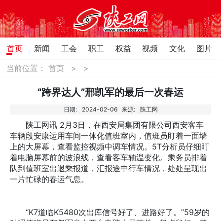
首页
新闻
工会
职工
权益
视频
文化
图片
当前位置：
首页
>
>
“跨界达人”邢凯军的最后一次春运
日期:
2024-02-06
来源:
陕工网
陕工网讯 2月3日，在西安局集团有限公司西安客车
车辆段安康运用车间一体化值班室内，值班员盯着一面墙
上的大屏幕，查看监控视频中调车情况。5T分析员仔细盯
着电脑屏幕前的波浪线，查看客车轴温变化。乘务员排着
队到值班室出退乘报道，汇报途中行车情况，处处呈现出
一片忙碌的春运气息。
“K7道临K5480次出库信号好了、进路好了。”59岁的