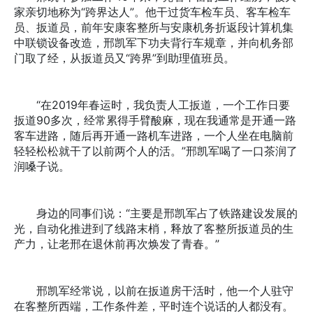
家亲切地称为“跨界达人”。他干过货车检车员、客车检车
员、扳道员，前年安康客整所与安康机务折返段计算机集
中联锁设备改造，邢凯军下功夫背行车规章，并向机务部
门取了经，从扳道员又“跨界”到助理值班员。
“在2019年春运时，我负责人工扳道，一个工作日要
扳道90多次，经常累得手臂酸麻，现在我通常是开通一路
客车进路，随后再开通一路机车进路，一个人坐在电脑前
轻轻松松就干了以前两个人的活。”邢凯军喝了一口茶润了
润嗓子说。
身边的同事们说：“主要是邢凯军占了铁路建设发展的
光，自动化推进到了线路末梢，释放了客整所扳道员的生
产力，让老邢在退休前再次焕发了青春。”
邢凯军经常说，以前在扳道房干活时，他一个人驻守
在客整所西端，工作条件差，平时连个说话的人都没有。