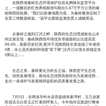
在陕西省秦岭生态环境保护信息化网格化监管平台
上，一道醒目的红色界线精准勾勒出5.87万平方公里的秦
岭陕西段轮廓。“我们以影像地图为底，为秦岭量身定制了
实景三维数据框架。”该平台图斑监测负责人成晓英说。
从秦岭之巅到江河之畔，陕西的生态治理成效在山水
间次第呈现：秦岭陕西段环境优良等级面积占比提高至
99.4%，刷新历史纪录;黄河干流陕西段水质连续三年保持
Ⅱ类，水土流失面积和强度“双下降”;汉丹江出境水质稳定在
Ⅱ类以上……
生态之美，最终要化为民生之福。陕西坚守生态优
先、绿色发展理念，推动生态优势高效转化为发展优势，
走出一条保护与发展相得益彰的高质量发展之路。
7月5日，在商洛市柞水县营盘镇朱家湾村，玉兰农家
民宿店主白世玉正忙着招呼客人。今年他对店面进行整体