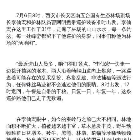
7月6日8时，西安市长安区南五台国有生态林场副场
长李仙宏和护林队员曹阿明携带巡护装备准时出发。李仙
宏在这里工作了31年，走遍了林场的山山水水，每一条沟
岔、每一处峰峦都留下了他巡护的身影，同事们称他为林
场的“活地图”。
“最近进山人员多，咱们得盯紧点。”李仙宏一边走一
边拨开挡路的灌木。两人沿着崎岖山道向上攀爬，一路巡
查着可能存在的乱采乱挖、私搭乱建、非法捕猎等违法行
为，任何蛛丝马迹都不会逃过他们的眼睛。8时出发，17
时返回，午餐是自带的干粮。日复一日，年复一年，这条
巡护路他们已走了无数遍。
在李仙宏眼中，如今的秦岭与之前已大不相同。林地
面积不断扩大，植被越来越丰富，草木愈发丰茂，野生动
物种群日益增多。羚牛、黑熊、林麝、豹猫等珍稀动物频
繁现身，栖息地面积不断扩大，活动范围已从深山向浅山