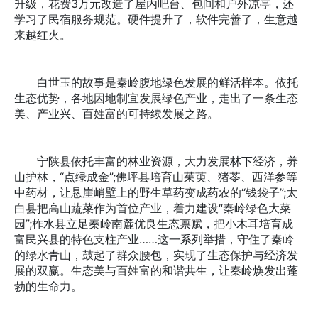
升级，花费3万元改造了屋内吧台、包间和户外凉亭，还
学习了民宿服务规范。硬件提升了，软件完善了，生意越
来越红火。
白世玉的故事是秦岭腹地绿色发展的鲜活样本。依托
生态优势，各地因地制宜发展绿色产业，走出了一条生态
美、产业兴、百姓富的可持续发展之路。
宁陕县依托丰富的林业资源，大力发展林下经济，养
山护林，“点绿成金”;佛坪县培育山茱萸、猪苓、西洋参等
中药材，让悬崖峭壁上的野生草药变成药农的“钱袋子”;太
白县把高山蔬菜作为首位产业，着力建设“秦岭绿色大菜
园”;柞水县立足秦岭南麓优良生态禀赋，把小木耳培育成
富民兴县的特色支柱产业……这一系列举措，守住了秦岭
的绿水青山，鼓起了群众腰包，实现了生态保护与经济发
展的双赢。生态美与百姓富的和谐共生，让秦岭焕发出蓬
勃的生命力。