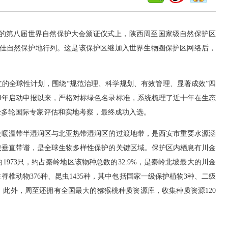
行的第八届世界自然保护大会颁证仪式上，陕西周至国家级自然保护区
最佳自然保护地行列。这是该保护区继加入世界生物圈保护区网络后，
全球性计划，围绕“规范治理、科学规划、有效管理、显著成效”四
24年启动申报以来，严格对标绿色名录标准，系统梳理了近十年在生态
经多轮国际专家评估和实地考察，最终成功入选。
暖温带半湿润区与北亚热带湿润区的过渡地带，是西安市重要水源涵
被垂直带谱，是全球生物多样性保护的关键区域。保护区内栖息有川金
973只，约占秦岭地区该物种总数的32.9%，是秦岭北坡最大的川金
脊椎动物376种、昆虫1435种，其中包括国家一级保护植物3种、二级
种。此外，周至还拥有全国最大的猕猴桃种质资源库，收集种质资源120