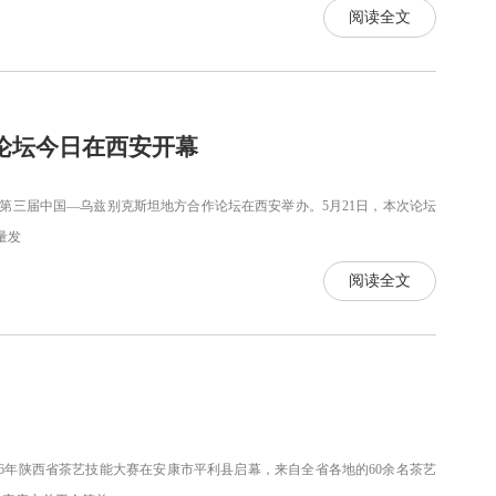
阅读全文
论坛今日在西安开幕
，第三届中国—乌兹别克斯坦地方合作论坛在西安举办。5月21日，本次论坛
量发
阅读全文
26年陕西省茶艺技能大赛在安康市平利县启幕，来自全省各地的60余名茶艺