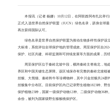
本报讯（记者 杨娜）10月12日，在阿联酋阿布扎比举
正式入选世界自然保护联盟（IUCN）绿色名录，跻身全球
再次获得国际认可。
绿色名录是世界自然保护联盟为推动生物多样性保护设立的
大标准，系统评估全球保护地的管理成效。周至保护区自20
保护、社区共建、科研监测和可持续发展等方面的成果，历
周至保护区位于秦岭北坡中段，横跨秦岭主脊南北，地处
养区和中国关键生态屏障。该区域保存有完整的秦岭北坡植
丝猴、大熊猫、秦岭羚牛等珍稀物种，其中川金丝猴共24群约1
丝猴集中分布区。目前保护区内已记录野生植物1823种、野生
保护植物23种，国家一级保护动物12种、二级保护动物36
余份，被列为国家级野生猕猴桃保护区。