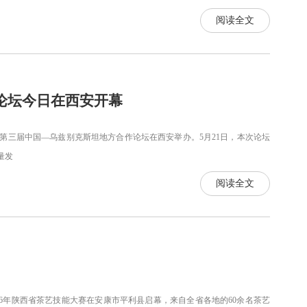
阅读全文
论坛今日在西安开幕
，第三届中国—乌兹别克斯坦地方合作论坛在西安举办。5月21日，本次论坛
量发
阅读全文
26年陕西省茶艺技能大赛在安康市平利县启幕，来自全省各地的60余名茶艺