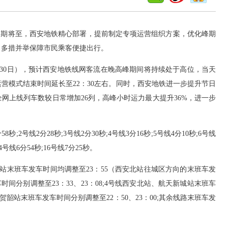
假期将至，西安地铁精心部署，提前制定专项运营组织方案，优化峰期
，多措并举保障市民乘客便捷出行。
0日），预计西安地铁线网客流在晚高峰期间将持续处于高位，当天
运营模式结束时间延长至22：30左右。同时，西安地铁进一步提升节日
全网上线列车数较日常增加26列，高峰小时运力最大提升36%，进一步
线2分28秒;3号线2分30秒;4号线3分16秒;5号线4分10秒;6号线
14号线6分54秒;16号线7分25秒。
站末班车发车时间均调整至23：55（西安北站往城区方向的末班车发
时间分别调整至23：33、23：08;4号线西安北站、航天新城站末班车
站、贺韶站末班车发车时间分别调整至22：50、23：00;其余线路末班车发