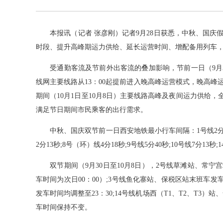
本报讯（记者 张彦刚）记者9月28日获悉，中秋、国庆
时段、提升高峰期运力供给、延长运营时间、增配备用列车
受通勤客流及节前外出客流的叠加影响，节前一日（9月3
线网主要线路从13：00起提前进入晚高峰运营模式，晚高峰
期间（10月1日至10月8日）主要线路高峰及夜间运力供给，
满足节日期间市民乘客的出行需求。
中秋、国庆双节前一日西安地铁最小行车间隔：1号线2分58秒;2号
2分13秒;8号（环）线4分18秒;9号线5分40秒;10号线7分13秒;
双节期间（9月30日至10月8日），2号线草滩站、常宁宫
车时间为次日00：00）;3号线鱼化寨站、保税区站末班车发车
发车时间均调整至23：30;14号线机场西（T1、T2、T3）
车时间保持不变。