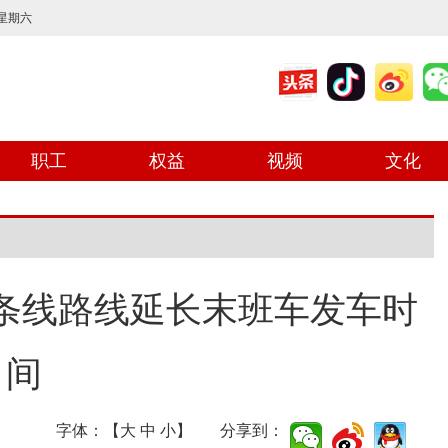
 星期六
职工
权益
视频
文化
多条线路线延长末班车发车时
间
字体：【
大
中
小
】 分享到：