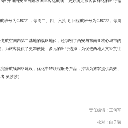
5日开通西安至吉隆坡国际客运航线，更好满足旅客多样化的出行需
GJ8721，每周二、四、六执飞;回程航班号为GJ8722，每周
龙航空国内第二基地的战略地位，还织密了西安与东南亚核心城市的
连，为旅客提供了更加便捷、多元的出行选择，为促进两地人文经贸往
完善航线网络建设，优化中转联程服务产品，持续为旅客提供高效、
者 吴莎莎）
责任编辑：王何军
校对：白子璐