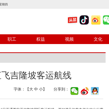
 星期四
职工
权益
视频
文化
直飞吉隆坡客运航线
字体：【
大
中
小
】 分享到：