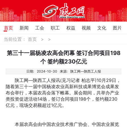
首页
新闻
工会
职工
权益
视频
文化
图片
当前位置：
首页
>
>
第三十一届杨凌农高会闭幕 签订合同项目198
个 签约额230亿元
日期:
2024-10-30
来源:
陕工网—陕西工人报
陕工网—陕西工人报讯(见习记者 柏志平)10月29日，
随着第三十一届中国杨凌农业高新科技成果博览会成果发
布会举行，本届农高会落下帷幕。展会期间，共举办产业
类投资促进活动14场，签订合同项目198个，签约额230
亿元，现场交易额超过1亿元。
本届农高会由中国农业技术推广协会、中国农业展览