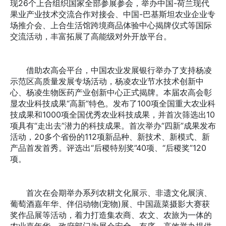
现26个上合组织国家全部参展参会，举办中国-荷兰现代
果业产业技术交流合作对接会、中国-巴基斯坦农业企业专
场推介会、上合生活馆跨境商品体验中心揭牌仪式等国际
交流活动，丰富拓展了高能级对外开放平台。
借助农高会平台，中国农业发展银行举办了支持杨凌
示范区高质量发展专场活动，杨凌农业节水技术创新中
心、杨凌生物医药产业创新中心正式揭牌。本届农高会彰
显农业科技成果“高新”特色。发布了100项全国重大农业科
技成果和1000项全国优秀农业科技成果，并首次筛选出10
项具有“走出去”潜力的科技成果。首次举办“四新”成果发布
活动，20多个省份的112项新品种、新技术、新模式、新
产品首发首秀。评选出“后稷特别奖”40项、“后稷奖”120
项。
首次在会期举办系列农耕文化展示、非遗文化展演、
葡萄酒嘉年华、伴侣动物(宠物)展、中国蔬菜摄影大赛获
奖作品展等活动，着力打造集农商、农文、农旅为一体的
农业嘉年华。政府部门为展会安全、有序、高效举办提供