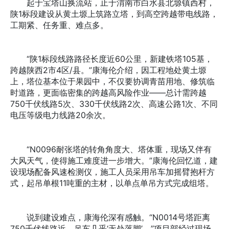
起于宝塔山换流站，止于渭南市白水县北塬镇西村，
陕1标段建设从黄土塬上筑路立塔，到高空跨越带电线路，
工期紧、任务重、难点多。
“陕1标段线路路径长度近60公里，新建铁塔105基，
跨越陕西2市4区/县。”康海伦介绍，因工程地处黄土塬
上，塔位基本位于果园中，不仅要协调青苗用地、修筑临
时道路，更面临密集的跨越高风险作业——总计需跨越
750千伏线路5次、330千伏线路2次、高速公路1次、不同
电压等级电力线路20余次。
“N0096耐张塔的转角角度大、塔体重，现场又伴有
大风天气，使得施工难度进一步增大。”康海伦回忆道，建
设现场配备风速检测仪，施工人员采用吊车加摇臂抱杆方
式，起吊单根11吨重的主材，以单点单吊方式完成组塔。
说到建设难点，康海伦深有感触。“N0014号塔距离
750千伏线路近，吊车几乎‘无处落脚’。”项目部经过现场