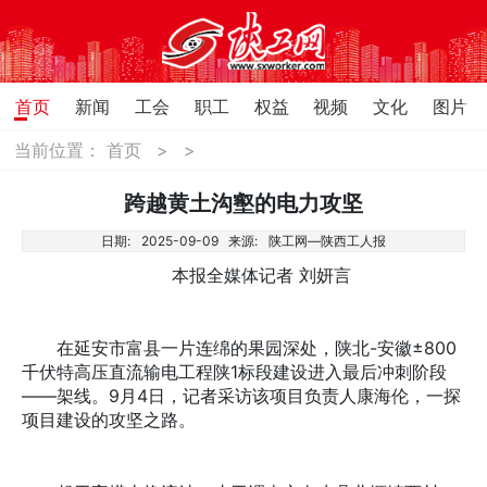
首页
新闻
工会
职工
权益
视频
文化
图片
当前位置：
首页
>
>
跨越黄土沟壑的电力攻坚
日期:
2025-09-09
来源:
陕工网—陕西工人报
本报全媒体记者 刘妍言
在延安市富县一片连绵的果园深处，陕北-安徽±800
千伏特高压直流输电工程陕1标段建设进入最后冲刺阶段
——架线。9月4日，记者采访该项目负责人康海伦，一探
项目建设的攻坚之路。