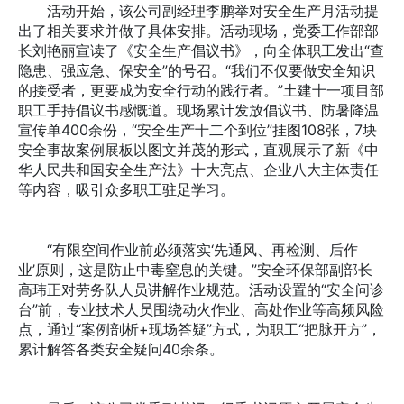
活动开始，该公司副经理李鹏举对安全生产月活动提
出了相关要求并做了具体安排。活动现场，党委工作部部
长刘艳丽宣读了《安全生产倡议书》，向全体职工发出“查
隐患、强应急、保安全”的号召。“我们不仅要做安全知识
的接受者，更要成为安全行动的践行者。”土建十一项目部
职工手持倡议书感慨道。现场累计发放倡议书、防暑降温
宣传单400余份，“安全生产十二个到位”挂图108张，7块
安全事故案例展板以图文并茂的形式，直观展示了新《中
华人民共和国安全生产法》十大亮点、企业八大主体责任
等内容，吸引众多职工驻足学习。
“有限空间作业前必须落实‘先通风、再检测、后作
业’原则，这是防止中毒窒息的关键。”安全环保部副部长
高玮正对劳务队人员讲解作业规范。活动设置的“安全问诊
台”前，专业技术人员围绕动火作业、高处作业等高频风险
点，通过“案例剖析+现场答疑”方式，为职工“把脉开方”，
累计解答各类安全疑问40余条。