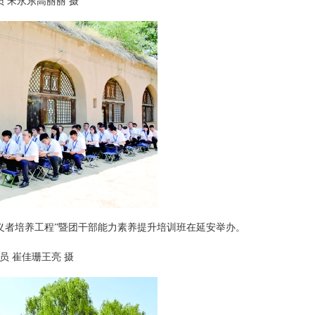
宋永东高丽丽 摄
义者培养工程”暨团干部能力素养提升培训班在延安举办。
 崔佳珊王亮 摄