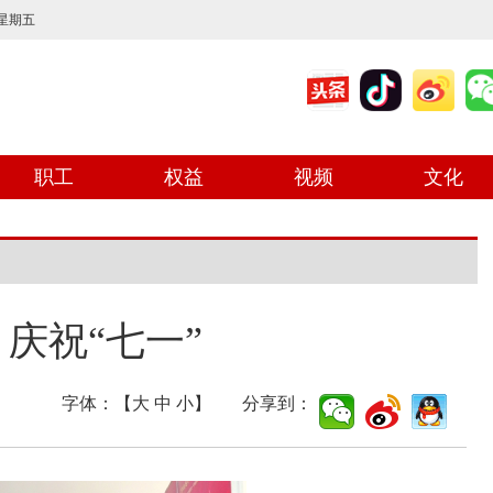
 星期五
职工
权益
视频
文化
庆祝“七一”
字体：【
大
中
小
】 分享到：