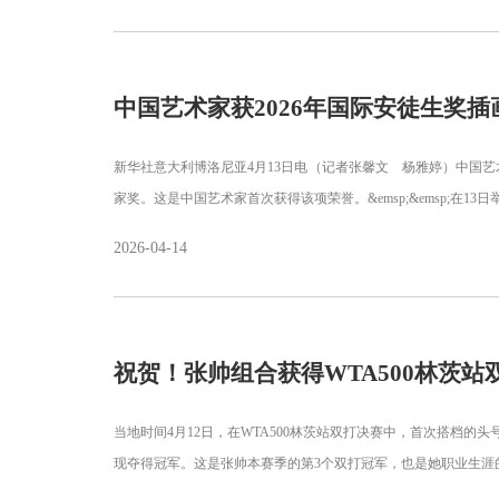
中国艺术家获2026年国际安徒生奖插
新华社意大利博洛尼亚4月13日电（记者张馨文 杨雅婷）中国艺
家奖。这是中国艺术家首次获得该项荣誉。&emsp;&emsp;在1
2026-04-14
祝贺！张帅组合获得WTA500林茨站
当地时间4月12日，在WTA500林茨站双打决赛中，首次搭档的头号
现夺得冠军。这是张帅本赛季的第3个双打冠军，也是她职业生涯