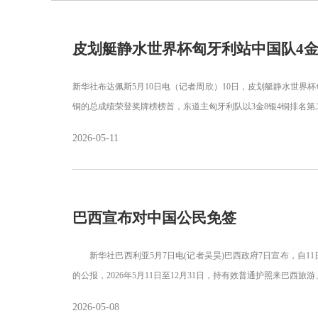
皮划艇静水世界杯匈牙利站中国队4金
新华社布达佩斯5月10日电（记者周欣）10日，皮划艇静水世界杯
铜的总成绩荣登奖牌榜榜首，东道主匈牙利队以3金8银4铜排名第
2026-05-11
巴西宣布对中国公民免签
新华社巴西利亚5月7日电(记者吴昊)巴西政府7日宣布，自
的公报，2026年5月11日至12月31日，持有效普通护照来巴西
2026-05-08