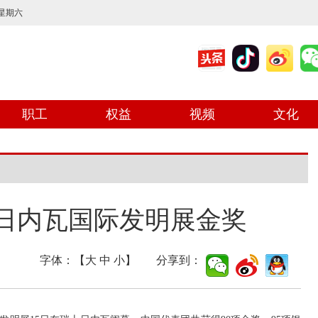
 星期六
职工
权益
视频
文化
获日内瓦国际发明展金奖
字体：【
大
中
小
】 分享到：