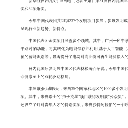
新华社日内瓦3月15日电（记者王露）第51届日内瓦国际发
奖和52项铜奖。
今年中国代表团共组织237个发明项目参展，参展发明成
呈现行业新趋势、新特点。
中国代表团金奖项目涵盖多个领域。其中，广州一所中学
平路时的动能，将其转化为电能储存并利用;基于人工智能（
征的智能识别等，显著提升了电网对高比例可再生能源接入
日内瓦国际发明展中国区代表林松涛介绍说，今年中国代表
命健康至上的双轮驱动格局。
本届展会为期5天，来自35个国家和地区的1000多个发
项。其中，来自瑞士的“虫子克星”项目获得发明展“公众奖”，来
还设立了针对青年人才的特别奖项，来自沙特阿拉伯的一个呼吸