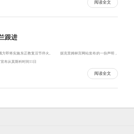
阅读全文
兰跟进
，俄方即将实施东正教复活节停火。 据克里姆林宫网站发布的一份声明，
宣布从莫斯科时间11日
阅读全文