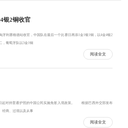
4银2铜收官
匈牙利赛格德站收官，中国队在最后一个比赛日再添1金1银1铜，以4金4银2
二，葡萄牙队以3金1铜
阅读全文
11日起对持普通护照的中国公民实施免签入境政策。 根据巴西外交部发布
旅游、经商、过境以及从事
阅读全文