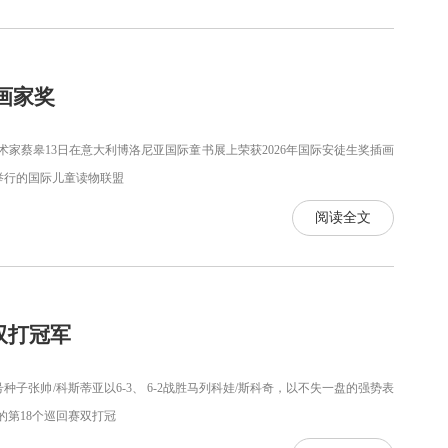
画家奖
术家蔡皋13日在意大利博洛尼亚国际童书展上荣获2026年国际安徒生奖插画
3日举行的国际儿童读物联盟
阅读全文
双打冠军
种子张帅/科斯蒂亚以6-3、 6-2战胜马列科娃/斯科奇，以不失一盘的强势表
的第18个巡回赛双打冠