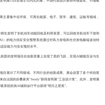
明展15日在瑞士日内瓦闭幕，中国代表团共获得90项金奖、95项银
果主要集中在环保、可再生能源、电子、医学、建筑、运输等领域，
师生发明了非机动车动能回收及利用装置，可以回收非机动车下坡和
AI）的电力供应安全预警系统通过对风力发电和光伏发电极端波动特
的适应能力与安全预控水平。
团的发明项目在创新质量上实现了质的飞跃，呈现AI赋能百业与生
明项目展示了不同领域、不同行业的创新成果。展会设置了多个特别奖
自法国的折叠家具“Stooly”获得发明展“工业设计奖”。此外，发明展
系统疾病AI辅助诊疗平台获得“明日之星奖”。