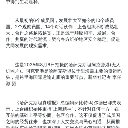
中得到生动诠释。
从最初的6个成员国，发展壮大至如今的10个成员
国、2个观察员国、14个对话伙伴，上合组织不断成熟壮
大，合作之路越拓越宽，正是源于顺应和平、发展、合
作、共赢的时代潮流，契合各方维护地区安全稳定、促进
共同发展的现实需求。
这是2025年8月6日拍摄的哈萨克斯坦阿克套港(无人
机照片)。阿克套港是哈萨克斯坦位于里海最主要的货运码
头，是跨里海国际运输走廊的重要节点。新华社记者 李任
滋 摄
《哈萨克斯坦真理报》总编辑萨比特·马尔德巴耶夫表
示，上合组织始终秉持“上海精神”，不针对任何一方，在
互信的基础上平等协商、包容合作。这不仅促进了成员国
之间的经贸往来，也加深了人文交流与民心相通，从而推
动地区实现长期稳定与和睦，在当今这个充满动荡与纷争