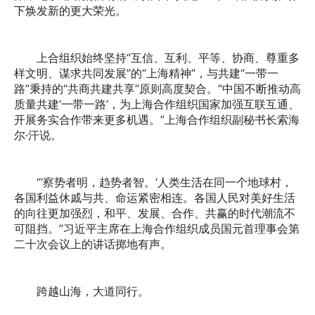
下焕发新的更大荣光。
上合组织始终坚持“互信、互利、平等、协商、尊重多
样文明、谋求共同发展”的“上海精神”，与共建“一带一
路”秉持的“共商共建共享”原则高度契合。“中国不断推动高
质量共建‘一带一路’，为上海合作组织国家加强互联互通、
开展务实合作带来更多机遇。”上海合作组织副秘书长索海
尔·汗说。
“‘察势者明，趋势者智。’人类生活在同一个地球村，
各国利益休戚与共、命运紧密相连。各国人民对美好生活
的向往更加强烈，和平、发展、合作、共赢的时代潮流不
可阻挡。”习近平主席在上海合作组织成员国元首理事会第
二十次会议上的讲话掷地有声。
跨越山海，大道同行。