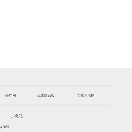
央广网
西北信息报
文化艺术网
|
手机站
342651