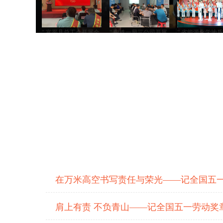
“ 富平县总工会开展全
“ 中铁一局三公司开展
“ 省能源化学地
“ 富平县总工会开展全国劳模工匠精神 进企业主题宣讲活动
国劳模工匠精神 进企
劳模工匠走基层活动
会“劳动者讲述”
业主题宣讲活动
西专场活动举行
“ 陕西有色金属集
团“中国梦・劳动美”劳
模工匠先进事迹宣讲会
在宝钛集团举行
在万米高空书写责任与荣光——记全国五
肩上有责 不负青山——记全国五一劳动奖