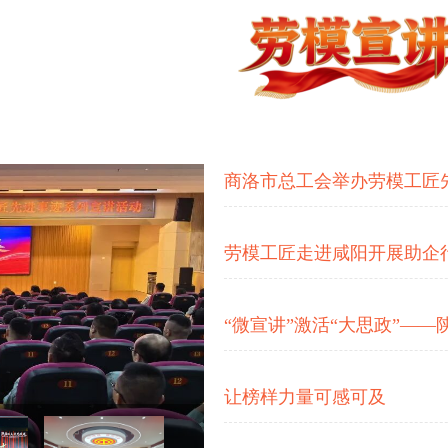
商洛市总工会举办劳模工匠
劳模工匠走进咸阳开展助企
让榜样力量可感可及