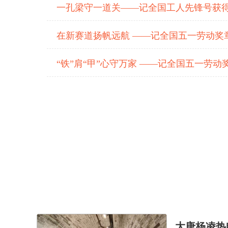
一孔梁守一道关——记全国工人先锋号获
在新赛道扬帆远航 ——记全国五一劳动奖
“铁”肩“甲”心守万家 ——记全国五一劳动
大唐杨凌热