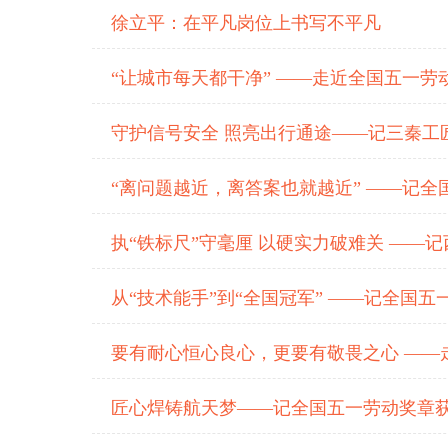
徐立平：在平凡岗位上书写不平凡
“让城市每天都干净” ——走近全国五一劳
守护信号安全 照亮出行通途——记三秦工
“离问题越近，离答案也就越近” ——记全
执“铁标尺”守毫厘 以硬实力破难关 ——
从“技术能手”到“全国冠军” ——记全国五
要有耐心恒心良心，更要有敬畏之心 ——
匠心焊铸航天梦——记全国五一劳动奖章