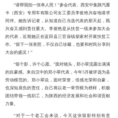
“请帮我拍一张单人照！”参会代表、西安中集陕汽重
卡（西安）专用车有限公司女工委员李俊艳兴奋地请求
同伴。她告诉记者，从知道自己当选代表的那天起，既
兴奋又感到责任重大。李俊艳是从扶贫一线来参加大会
的代表，近期她正在蓝田县三官庙镇柴家村开展扶贫工
作。“留下一张美照，不仅自己珍藏，也要和村民分享到
大会的盛况！”
“留个影，许个心愿。”面对镜头，郑小翠流露出满满
的自豪感。来自汉中的郑小翠代表，今年5月被评选为县
劳动模范的。郑小翠说，面对荣誉，倍感光荣和自豪，
也深知肩负的责任，自己将以老一辈劳模为榜样，积极
团结带领一线职工，为陕西的经济发展和社会和谐贡献
力量。
“对于一个老工会来说，今天这张留影特别有意