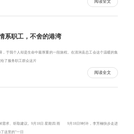
阅读全文
，情系职工，不舍的港湾
，于我个人却是生命中最厚重的一段旅程。在清涧县总工会这个温暖的集
献给了服务职工群众这片
阅读全文
、听取建议。9月18日 星期四 雨 9月18日9时许，李芳楠快步走进
了这里的“一日