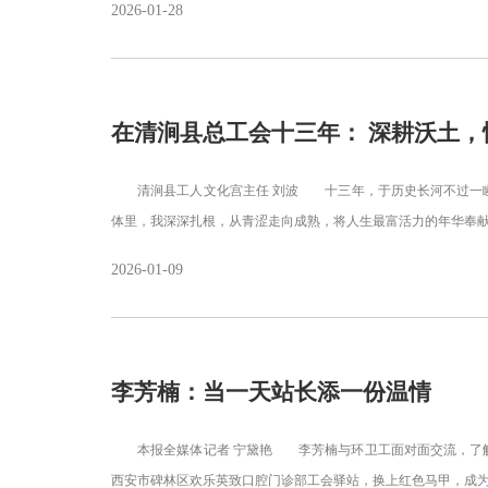
2026-01-28
在清涧县总工会十三年： 深耕沃土
清涧县工人文化宫主任 刘波 十三年，于历史长河不过一瞬
体里，我深深扎根，从青涩走向成熟，将人生最富活力的年华奉
2026-01-09
李芳楠：当一天站长添一份温情
本报全媒体记者 宁黛艳 李芳楠与环卫工面对面交流，了解需求
西安市碑林区欢乐英致口腔门诊部工会驿站，换上红色马甲，成为