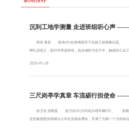
沉到工地学测量 走进班组听心声 —
智涛 黄哲 智涛(中)在师傅指导下实操工程测量仪器。 黄
脚扎进泥土，把问号带进班组，也在倾听与实干中，触摸到工会
2026-01-28
三尺岗亭学真章 车流砺行担使命 —
徐卫东 安晓磊 徐卫东(中)为司机办理车辆ETC。 安晓磊
交控集团西安绕城分公司长安路收费站，开展了为期一个月的岗