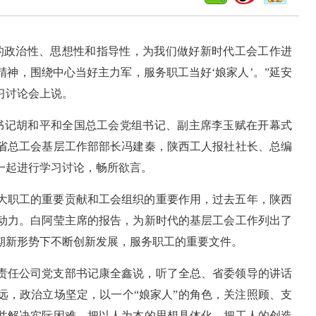
的政治性、思想性和指导性，为我们做好新时代工会工作进
神，围绕中心当好主力军，服务职工当好‘娘家人’。”延安
习讨论会上说。
委书记胡和平和全国总工会党组书记、副主席李玉赋在开幕式
省总工会基层工作部部长冯建秦，陕西工人报社社长、总编
一起进行学习讨论，畅所欲言。
大职工的重要贡献和工会组织的重要作用，过去五年，陕西
动力。白阿莹主席的报告，为新时代的基层工会工作列出了
期新形势下不断创新发展，服务职工的重要文件。
责任公司党支部书记康全鑫说，听了全总、省委领导的讲话
远，政治立场坚定，以一个“娘家人”的角色，关注照顾、支
并解决实际困难，把以人为本的思想具体化，把工人的创造