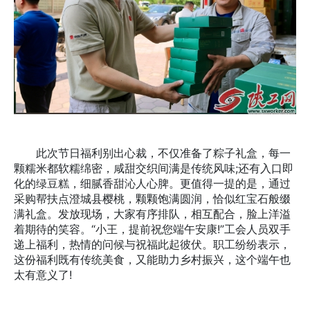
此次节日福利别出心裁，不仅准备了粽子礼盒，每一
颗糯米都软糯绵密，咸甜交织间满是传统风味;还有入口即
化的绿豆糕，细腻香甜沁人心脾。更值得一提的是，通过
采购帮扶点澄城县樱桃，颗颗饱满圆润，恰似红宝石般缀
满礼盒。发放现场，大家有序排队，相互配合，脸上洋溢
着期待的笑容。“小王，提前祝您端午安康!”工会人员双手
递上福利，热情的问候与祝福此起彼伏。职工纷纷表示，
这份福利既有传统美食，又能助力乡村振兴，这个端午也
太有意义了!