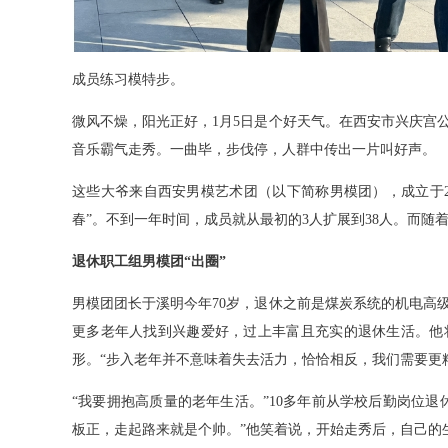
成员练习模特步。
微风不燥，阳光正好，1月5日是个好天气。在西安市兴庆宫
音乐霸气走秀。一曲毕，步伐停，人群中传出一片叫好声。
这些大爷来自西安男模艺术团（以下简称男模团），成立于2
春”。不到一年时间，成员就从最初的3人扩展到38人。而随
退休职工组男模团“出圈”
男模团团长于溪明今年70岁，退休之前是煤炭系统的机电高
更多老年人找到兴趣爱好，过上丰富且充实的退休生活。他
形。“步入老年并不意味着失去活力，恰恰相反，我们需要更
“我要拥抱高质量的老年生活。”10多年前从学校后勤岗位
板正，走起路来就是个帅。”他笑着说，开始走秀后，自己的