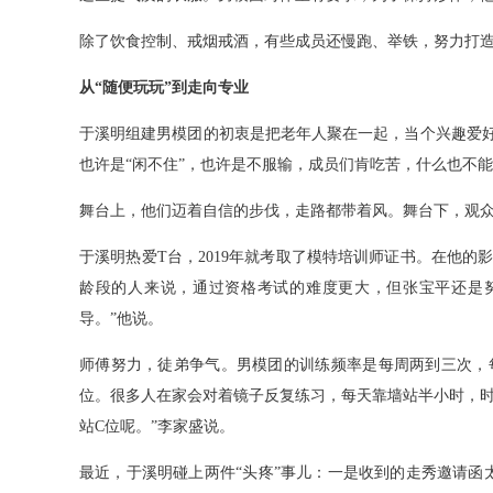
除了饮食控制、戒烟戒酒，有些成员还慢跑、举铁，努力打造
从“随便玩玩”到走向专业
于溪明组建男模团的初衷是把老年人聚在一起，当个兴趣爱好
也许是“闲不住”，也许是不服输，成员们肯吃苦，什么也不能
舞台上，他们迈着自信的步伐，走路都带着风。舞台下，观
于溪明热爱T台，2019年就考取了模特培训师证书。在他
龄段的人来说，通过资格考试的难度更大，但张宝平还是
导。”他说。
师傅努力，徒弟争气。男模团的训练频率是每周两到三次，
位。很多人在家会对着镜子反复练习，每天靠墙站半小时，时
站C位呢。”李家盛说。
最近，于溪明碰上两件“头疼”事儿：一是收到的走秀邀请函