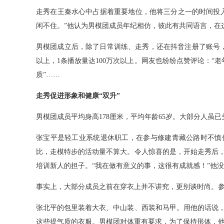
走秀在王秦水心中占据着重要地位，他将三分之一的时间投
闲不住。”他认为男模团成员年纪相仿，彼此有共同语言，在
男模团成立后，除了日常训练、走秀，还在抖音注册了账号，
以上，1条播放量达100万次以上。网友也纷纷点赞评论：“老年
质”……
走秀促进形象和健康“双升”
男模团成员平均身高178厘米，平均年龄65岁。大部分人虽
张宝平是轻工业系统退休职工，在参与修建青藏公路时不慎
比，走模特步的活动量不算大。令人惊喜的是，开始走秀后
培训新人的担子。“我在做有意义的事，这很有成就感！”他
事实上，大部分成员之前在穿衣上并不讲究，更别谈时尚。
张北平的包里装着大衣、中山装、西装和马甲。用他的话说
这些提气质的衣服。男模团对体重有要求，为了保持形体，