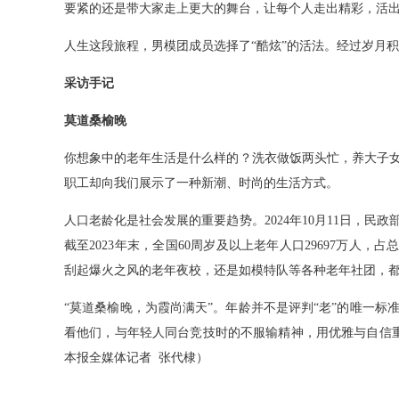
要紧的还是带大家走上更大的舞台，让每个人走出精彩，活出
人生这段旅程，男模团成员选择了“酷炫”的活法。经过岁月
采访手记
莫道桑榆晚
你想象中的老年生活是什么样的？洗衣做饭两头忙，养大子
职工却向我们展示了一种新潮、时尚的生活方式。
人口老龄化是社会发展的重要趋势。2024年10月11日，民
截至2023年末，全国60周岁及以上老年人口29697万人，
刮起爆火之风的老年夜校，还是如模特队等各种老年社团，都
“莫道桑榆晚，为霞尚满天”。年龄并不是评判“老”的唯一
看他们，与年轻人同台竞技时的不服输精神，用优雅与自信
本报全媒体记者 张代棣）