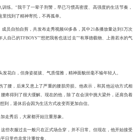
入训练。“我干了一辈子刑警，早已习惯高密度、高强度的生活节奏，
这里找到了精神寄托，不再孤单。
成员自拍自剪，共发布走秀视频60多条，其中21条播放量达到1万次
人自己的TFBOYS”“想把我爸也送过去”“有厚德载物、上善若水的气
已头发花白，但身姿挺拔、气质儒雅，精神面貌丝毫不输年轻人。
伤了腰，后来又患上了严重的腰肌劳损。他表示，和其他运动方式相
，腰疼得到了很大缓解。现在的他，除了在会演中挑大梁外，还肩负着
没想到，退休后会因为生活方式改变而更加自信。
参加走秀后，大家都开始注重形象。
，这些衣服过去一般只在正式场合穿，并不日常。但现在，他开始接受
他平日里也非常注重饮食。