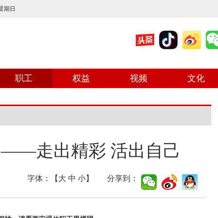
 星期日
职工
权益
视频
文化
——走出精彩 活出自己
字体：【
大
中
小
】 分享到：