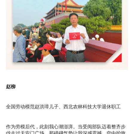
赵柳
全国劳动模范赵洪璋儿子、西北农林科技大学退休职工
作为劳模后代，此刻我心潮澎湃。当受阅部队迈着整齐步
伐走过天安门广场，那磅礴气势让我深感震撼。空中护旗