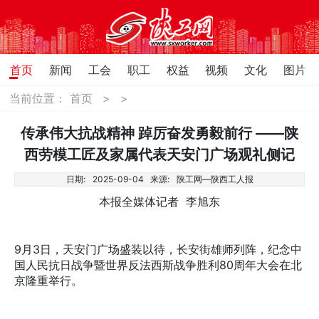
首页
新闻
工会
职工
权益
视频
文化
图片
当前位置：
首页
>
>
传承伟大抗战精神 踔厉奋发勇毅前行 ——陕
西劳模工匠及家属代表天安门广场观礼侧记
日期:
2025-09-04
来源:
陕工网—陕西工人报
本报全媒体记者 李旭东
9月3日，天安门广场盛装以待，长安街雄师列阵，纪念中
国人民抗日战争暨世界反法西斯战争胜利80周年大会在北
京隆重举行。