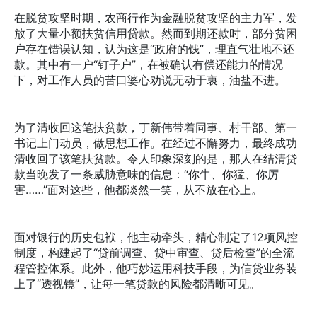
在脱贫攻坚时期，农商行作为金融脱贫攻坚的主力军，发
放了大量小额扶贫信用贷款。然而到期还款时，部分贫困
户存在错误认知，认为这是“政府的钱”，理直气壮地不还
款。其中有一户“钉子户”，在被确认有偿还能力的情况
下，对工作人员的苦口婆心劝说无动于衷，油盐不进。
为了清收回这笔扶贫款，丁新伟带着同事、村干部、第一
书记上门动员，做思想工作。在经过不懈努力，最终成功
清收回了该笔扶贫款。令人印象深刻的是，那人在结清贷
款当晚发了一条威胁意味的信息：“你牛、你猛、你厉
害……”面对这些，他都淡然一笑，从不放在心上。
面对银行的历史包袱，他主动牵头，精心制定了12项风控
制度，构建起了“贷前调查、贷中审查、贷后检查”的全流
程管控体系。此外，他巧妙运用科技手段，为信贷业务装
上了“透视镜”，让每一笔贷款的风险都清晰可见。