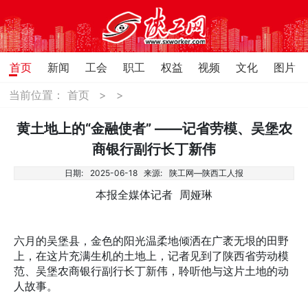
首页
新闻
工会
职工
权益
视频
文化
图片
当前位置：
首页
>
>
黄土地上的“金融使者” ——记省劳模、吴堡农
商银行副行长丁新伟
日期:
2025-06-18
来源:
陕工网—陕西工人报
本报全媒体记者 周娅琳
六月的吴堡县，金色的阳光温柔地倾洒在广袤无垠的田野
上，在这片充满生机的土地上，记者见到了陕西省劳动模
范、吴堡农商银行副行长丁新伟，聆听他与这片土地的动
人故事。