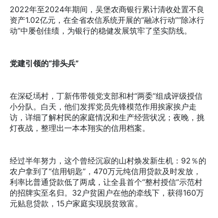
2022年至2024年期间，吴堡农商银行累计清收处置不良
资产1.02亿元，在全省农信系统开展的“融冰行动”“除冰行
动”中屡创佳绩，为银行的稳健发展筑牢了坚实防线。
党建引领的“排头兵”
在深砭墕村，丁新伟带领党支部和村“两委”组成评级授信
小分队。白天，他们发挥党员先锋模范作用挨家挨户走
访，详细了解村民的家庭情况和生产经营状况；夜晚，挑
灯夜战，整理出一本本翔实的信用档案。
经过半年努力，这个曾经沉寂的山村焕发新生机：92％的
农户拿到了“信用钥匙”，470万元纯信用贷款及时发放，
利率比普通贷款低了两成，让全县首个“整村授信”示范村
的招牌实至名归。32户贫困户在他的牵线下，获得160万
元贴息贷款，15户家庭实现脱贫致富。