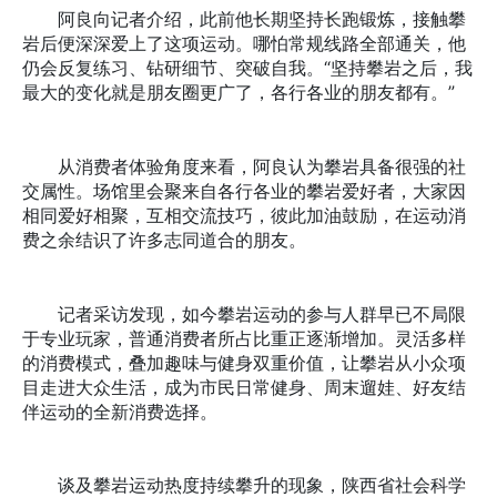
阿良向记者介绍，此前他长期坚持长跑锻炼，接触攀
岩后便深深爱上了这项运动。哪怕常规线路全部通关，他
仍会反复练习、钻研细节、突破自我。“坚持攀岩之后，我
最大的变化就是朋友圈更广了，各行各业的朋友都有。”
从消费者体验角度来看，阿良认为攀岩具备很强的社
交属性。场馆里会聚来自各行各业的攀岩爱好者，大家因
相同爱好相聚，互相交流技巧，彼此加油鼓励，在运动消
费之余结识了许多志同道合的朋友。
记者采访发现，如今攀岩运动的参与人群早已不局限
于专业玩家，普通消费者所占比重正逐渐增加。灵活多样
的消费模式，叠加趣味与健身双重价值，让攀岩从小众项
目走进大众生活，成为市民日常健身、周末遛娃、好友结
伴运动的全新消费选择。
谈及攀岩运动热度持续攀升的现象，陕西省社会科学