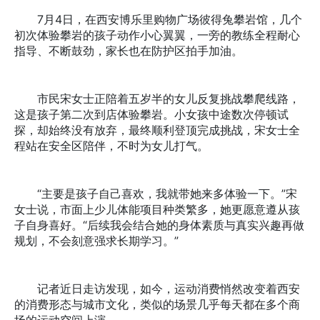
7月4日，在西安博乐里购物广场彼得兔攀岩馆，几个
初次体验攀岩的孩子动作小心翼翼，一旁的教练全程耐心
指导、不断鼓劲，家长也在防护区拍手加油。
市民宋女士正陪着五岁半的女儿反复挑战攀爬线路，
这是孩子第二次到店体验攀岩。小女孩中途数次停顿试
探，却始终没有放弃，最终顺利登顶完成挑战，宋女士全
程站在安全区陪伴，不时为女儿打气。
“主要是孩子自己喜欢，我就带她来多体验一下。”宋
女士说，市面上少儿体能项目种类繁多，她更愿意遵从孩
子自身喜好。“后续我会结合她的身体素质与真实兴趣再做
规划，不会刻意强求长期学习。”
记者近日走访发现，如今，运动消费悄然改变着西安
的消费形态与城市文化，类似的场景几乎每天都在多个商
场的运动空间上演。